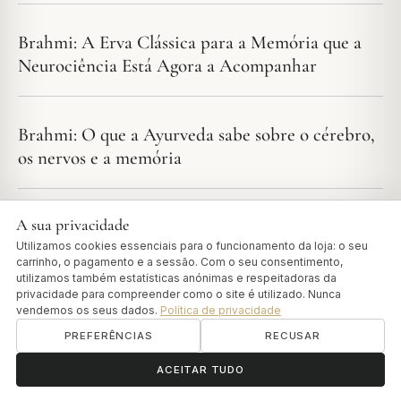
Brahmi: A Erva Clássica para a Memória que a
Neurociência Está Agora a Acompanhar
Brahmi: O que a Ayurveda sabe sobre o cérebro,
os nervos e a memória
A sua privacidade
Buying Authentic Kuzhambu in Europe
Utilizamos cookies essenciais para o funcionamento da loja: o seu
carrinho, o pagamento e a sessão. Com o seu consentimento,
utilizamos também estatísticas anónimas e respeitadoras da
Comprar Produtos Ayurvedic na Europa: Um
privacidade para compreender como o site é utilizado. Nunca
vendemos os seus dados.
Política de privacidade
Guia para Qualidade Autêntica
PREFERÊNCIAS
RECUSAR
ॐ
Precisa de ajuda?
ACEITAR TUDO
Castor Oil in Ayurveda: Eranda Guide