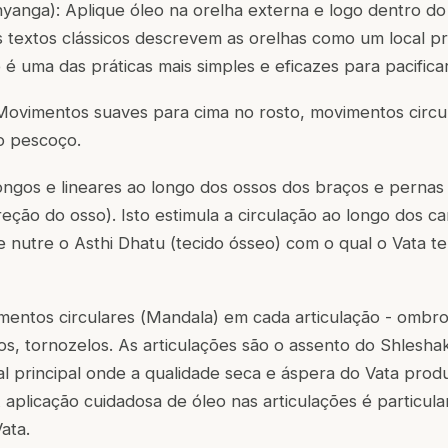
hyanga
): Aplique óleo na orelha externa e logo dentro do
 textos clássicos descrevem as orelhas como um local pr
 é uma das práticas mais simples e eficazes para pacificar
 Movimentos suaves para cima no rosto, movimentos circu
o pescoço.
longos e lineares ao longo dos ossos dos braços e pernas 
eção do osso). Isto estimula a circulação ao longo dos cam
 nutre o Asthi Dhatu (tecido ósseo) com o qual o Vata te
mentos circulares (
Mandala
) em cada articulação - ombro
hos, tornozelos. As articulações são o assento do Shlesha
cal principal onde a qualidade seca e áspera do Vata produ
A aplicação cuidadosa de óleo nas articulações é particu
ata.