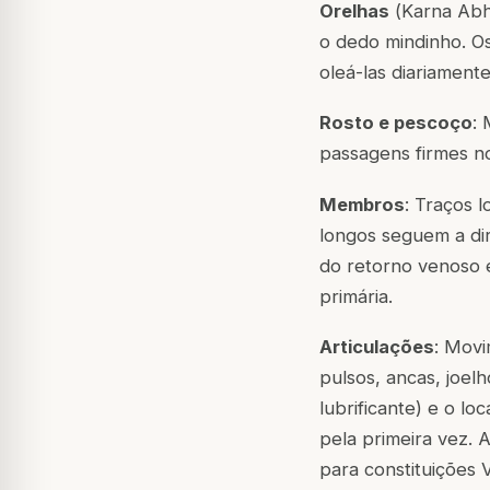
Orelhas
(
Karna Ab
o dedo mindinho. Os
oleá-las diariamente
Rosto e pescoço
:
passagens firmes n
Membros
: Traços 
longos seguem a dir
do retorno venoso e
primária.
Articulações
: Movi
pulsos, ancas, joel
lubrificante) e o lo
pela primeira vez. 
para constituições V