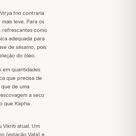
Virya frio contraria
 mais leve. Para os
as refrescantes como
sica adequada para
base de sésamo, pois
eleção do óleo.
os em quantidades
ica que precisa de
o que de uma
escovagem a seco
ão que Kapha
Vikriti atual. Um
no (estação Vata) e