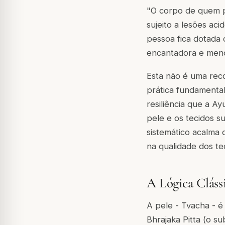
"O corpo de quem p
sujeito a lesões ac
pessoa fica dotada 
encantadora e meno
Esta não é uma rec
prática fundamental
resiliência que a A
pele e os tecidos s
sistemático acalma 
na qualidade dos te
A Lógica Clás
A pele -
Tvacha
- é
Bhrajaka Pitta
(o su