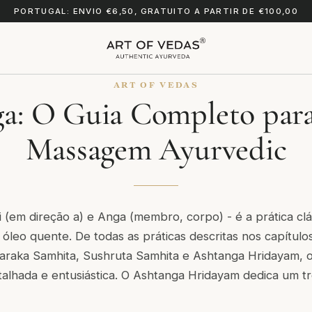
PORTUGAL: ENVIO €6,50, GRATUITO A PARTIR DE €100,00
ART OF VEDAS
a: O Guia Completo para
Massagem Ayurvedic
i
(em direção a) e
Anga
(membro, corpo) - é a prática cl
leo quente. De todas as práticas descritas nos capítulo
araka Samhita
,
Sushruta Samhita
e
Ashtanga Hridayam
, 
talhada e entusiástica. O
Ashtanga Hridayam
dedica um tr