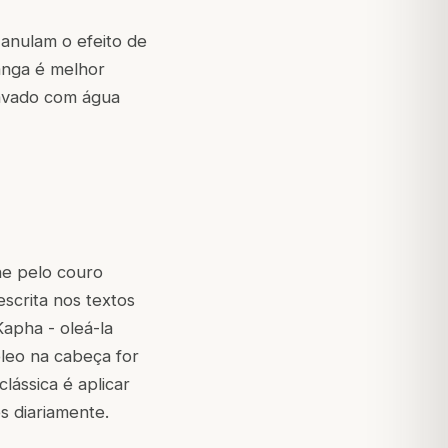
 anulam o efeito de
anga é melhor
lavado com água
he pelo couro
scrita nos textos
Kapha - oleá-la
óleo na cabeça for
clássica é aplicar
s diariamente.