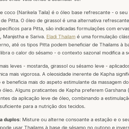
de coco (
Narikela Taila
) é o óleo base refrescante - o seu 
de Pitta. O óleo de girassol é uma alternativa refrescante
pecíficos para Pitta, são indicadas formulações com erv
 Manjistha e Sariva.
Eladi Thailam
é uma formulação clás
verno, até os tipos Pitta podem beneficiar de Thailams à 
ilibra o calor do sésamo - o contexto sazonal modifica a s
 mais leves - mostarda, girassol ou sésamo leve - aplicad
ca mais vigorosa. A oleosidade inerente de Kapha signif
 e beneficia mais do aspeto estimulante da massagem d
e óleo. Alguns praticantes de Kapha preferem
Garshana
(
antes da aplicação leve de óleo, combinando a estimulaç
uficiente para a nutrição dos tecidos.
a duplos
: Misture ou alterne consoante a estação e o seu 
a pode usar Thailams à base de sésamo no outono e inver