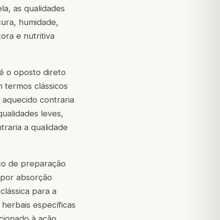
la, as qualidades
ecura, humidade,
ora e nutritiva
 é o oposto direto
m termos clássicos
o aquecido contraria
qualidades leves,
raria a qualidade
ico de preparação
 por absorção
clássica para a
herbais específicas
ecionado à ação