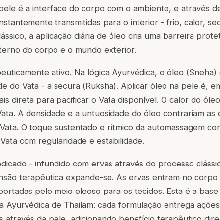
ele é a interface do corpo com o ambiente, e através de
stantemente transmitidas para o interior - frio, calor, s
ssico, a aplicação diária de óleo cria uma barreira protet
terno do corpo e o mundo exterior.
peuticamente ativo. Na lógica Ayurvédica, o óleo (
Sneha
)
de do Vata - a secura (
Ruksha
). Aplicar óleo na pele é, e
ais direta para pacificar o Vata disponível. O calor do óle
 Vata. A densidade e a untuosidade do óleo contrariam as 
Vata. O toque sustentado e rítmico da automassagem cont
 Vata com regularidade e estabilidade.
dicado - infundido com ervas através do processo cláss
nsão terapêutica expande-se. As ervas entram no corpo
portadas pelo meio oleoso para os tecidos. Esta é a base 
a Ayurvédica de Thailam: cada formulação entrega ações 
os através da pele, adicionando benefício terapêutico dir