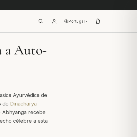
Portugal
 a Auto-
ássica Ayurvédica de
s do
Dinacharya
o Abhyanga recebe
echo célebre a esta