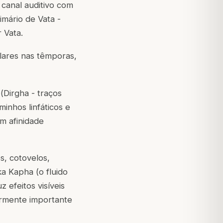
 canal auditivo com
imário de Vata -
 Vata.
lares nas têmporas,
(
Dirgha
- traços
inhos linfáticos e
m afinidade
s, cotovelos,
ka Kapha (o fluido
z efeitos visíveis
larmente importante