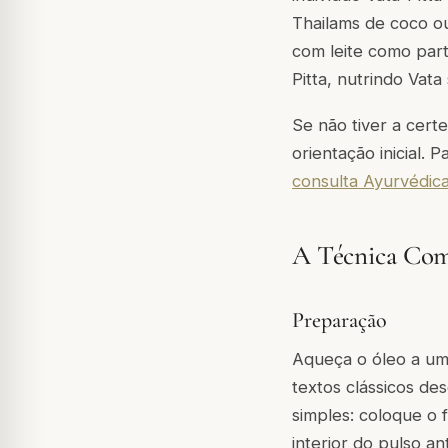
Thailams de coco ou
com leite como par
Pitta, nutrindo Vat
Se não tiver a cert
orientação inicial.
consulta Ayurvédic
A Técnica Com
Preparação
Aqueça o óleo a um
textos clássicos d
simples: coloque o 
interior do pulso an