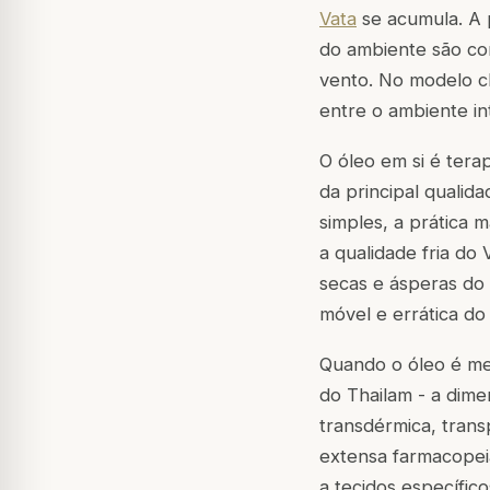
Vata
se acumula. A p
do ambiente são con
vento. No modelo clá
entre o ambiente in
O óleo em si é tera
da principal qualida
simples, a prática m
a qualidade fria do
secas e ásperas do 
móvel e errática do
Quando o óleo é me
do
Thailam
- a dime
transdérmica, trans
extensa farmacopei
a tecidos específic