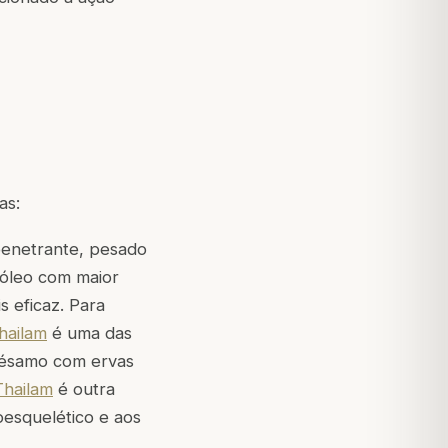
as:
 penetrante, pesado
 óleo com maior
s eficaz. Para
hailam
é uma das
 sésamo com ervas
hailam
é outra
oesquelético e aos