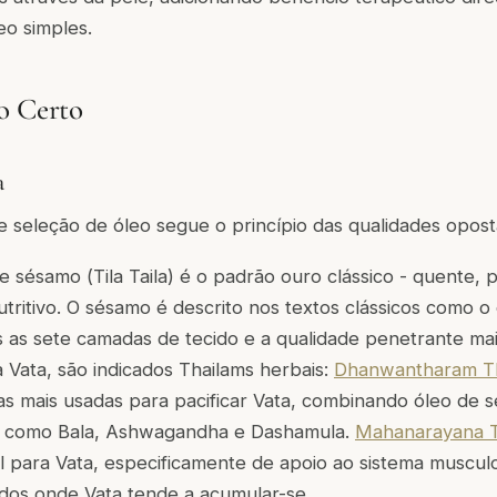
leo simples.
o Certo
a
e seleção de óleo segue o princípio das qualidades opost
de sésamo (
Tila Taila
) é o padrão ouro clássico - quente,
ritivo. O sésamo é descrito nos textos clássicos como o
s as sete camadas de tecido e a qualidade penetrante mai
 Vata, são indicados Thailams herbais:
Dhanwantharam T
as mais usadas para pacificar Vata, combinando óleo de
as como Bala, Ashwagandha e Dashamula.
Mahanarayana T
l para Vata, especificamente de apoio ao sistema muscul
ndos onde Vata tende a acumular-se.