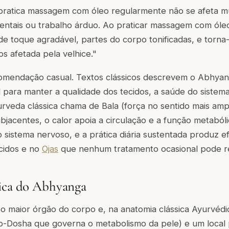
ratica massagem com óleo regularmente não se afeta m
identais ou trabalho árduo. Ao praticar massagem com óle
de toque agradável, partes do corpo tonificadas, e torna-
s afetada pela velhice."
omendação casual. Textos clássicos descrevem o Abhy
 para manter a qualidade dos tecidos, a saúde do sistem
yurveda clássica chama de
Bala
(força no sentido mais ampl
ubjacentes, o calor apoia a circulação e a função metaból
o sistema nervoso, e a prática diária sustentada produz e
cidos e no
Ojas
que nenhum tratamento ocasional pode re
sica do Abhyanga
 o maior órgão do corpo e, na anatomia clássica Ayurvédic
b-Dosha que governa o metabolismo da pele) e um local 