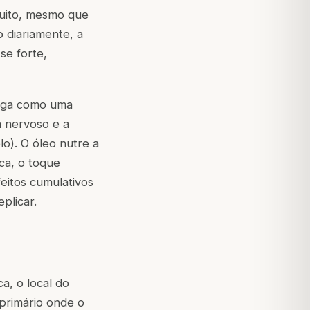
uito, mesmo que
o diariamente, a
se forte,
anga como uma
a nervoso e a
o). O óleo nutre a
ica, o toque
feitos cumulativos
plicar.
a, o local do
primário onde o