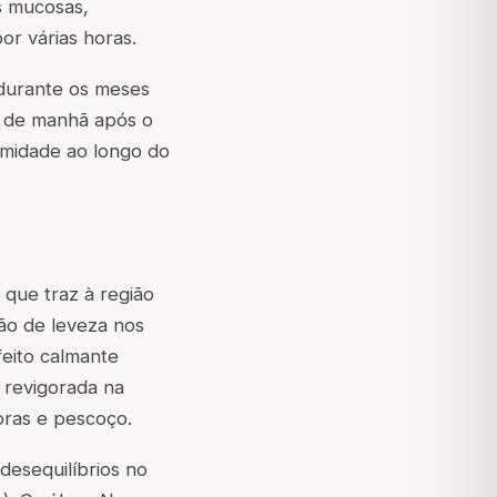
s mucosas,
r várias horas.
durante os meses
z de manhã após o
umidade ao longo do
 que traz à região
ção de leveza nos
feito calmante
 revigorada na
oras e pescoço.
desequilíbrios no