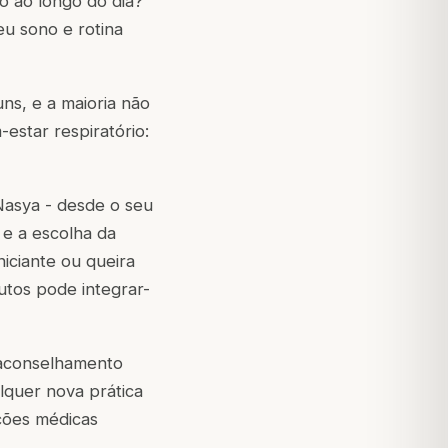
o ao longo do dia?
u sono e rotina
ns, e a maioria não
estar respiratório:
Nasya - desde o seu
 e a escolha da
iciante ou queira
nutos pode integrar-
 aconselhamento
alquer nova prática
ições médicas