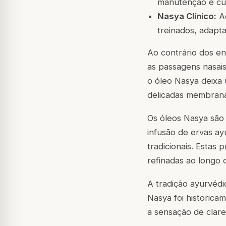
manutenção e cui
Nasya Clínico:
Ad
treinados, adapt
Ao contrário dos e
as passagens nasai
o óleo Nasya deixa
delicadas membran
Os óleos Nasya sã
infusão de ervas a
tradicionais. Estas
refinadas ao longo 
A tradição ayurvédic
Nasya foi historica
a sensação de clare