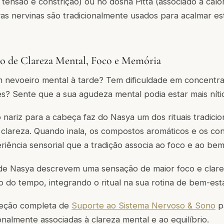
 tensão e constrição) ou no dosha Pitta (associado a calo
as nervinas são tradicionalmente usados para acalmar es
ão de Clareza Mental, Foco e Memória
m nevoeiro mental à tarde? Tem dificuldade em concentra
s? Sente que a sua agudeza mental podia estar mais níti
 nariz para a cabeça faz do Nasya um dos rituais tradicio
clareza. Quando inala, os compostos aromáticos e os cons
ência sensorial que a tradição associa ao foco e ao bem
 de Nasya descrevem uma sensação de maior foco e clar
o do tempo, integrando o ritual na sua rotina de bem-est
leção completa de
Suporte ao Sistema Nervoso & Sono
p
onalmente associadas à clareza mental e ao equilíbrio.