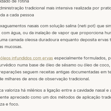
dado de rotina
ministração tradicional mais intensiva realizada por prat
ada a cada pessoa
nxaguamentos nasais com solução salina (neti pot) que s
s com água, ou da inalação de vapor que proporciona hu
 uma camada oleosa duradoura enquanto deposita ervas tr
as mucosas.
o
óleos infundidos com ervas
especialmente formulados, p
yurvédico numa base de óleo de sésamo ou óleo de coco
 preparações seguem receitas antigas documentadas em te
de milhares de anos de observação tradicional.
a valoriza há milénios a ligação entre a cavidade nasal e 
mente apreciado como um dos métodos de aplicação tradic
za e foco.