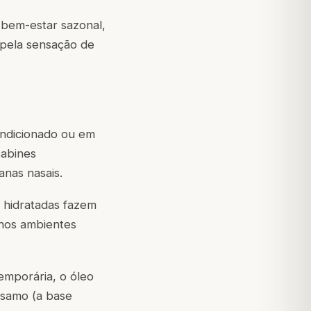
 bem-estar sazonal,
 pela sensação de
ondicionado ou em
cabines
anas nasais.
 hidratadas fazem
 nos ambientes
emporária, o óleo
sésamo (a base