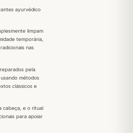
icantes ayurvédico
implesmente limpam
midade temporária,
adicionais nas
reparados pela
, usando métodos
xtos clássicos e
a cabeça, e o ritual
ionais para apoiar