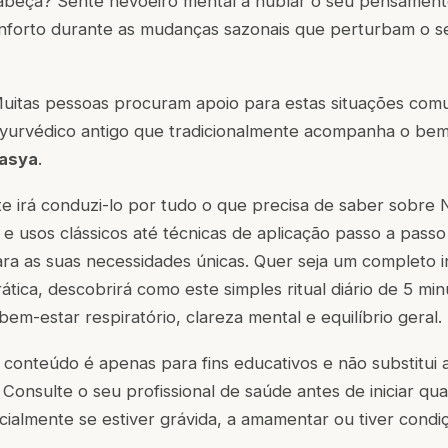
cabeça? Sente nevoeiro mental a nublar o seu pensament
nforto durante as mudanças sazonais que perturbam o se
uitas pessoas procuram apoio para estas situações comu
yurvédico antigo que tradicionalmente acompanha o bem-
Nasya
.
e irá conduzi-lo por tudo o que precisa de saber sobre 
l e usos clássicos até técnicas de aplicação passo a passo
ra as suas necessidades únicas. Quer seja um completo in
ática, descobrirá como este simples ritual diário de 5 mi
bem-estar respiratório, clareza mental e equilíbrio geral.
 conteúdo é apenas para fins educativos e não substitui
 Consulte o seu profissional de saúde antes de iniciar qu
ialmente se estiver grávida, a amamentar ou tiver cond