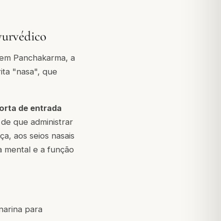
yurvédico
o em
Panchakarma
, a
ita "nasa", que
porta de entrada
de que administrar
ça, aos seios nasais
a mental e a função
narina para