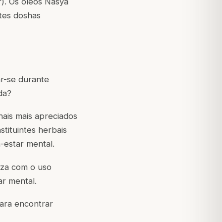
r). Os óleos Nasya
tes doshas
r-se durante
da?
nais mais apreciados
tituintes herbais
-estar mental.
eza com o uso
ar mental.
ara encontrar