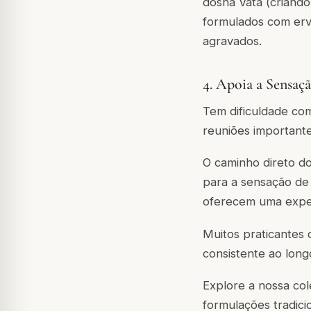
dosha Vata (criando
formulados com erv
agravados.
4. Apoia a Sensaç
Tem dificuldade co
reuniões importante
O caminho direto do
para a sensação de 
oferecem uma experi
Muitos praticantes
consistente ao long
Explore a nossa co
formulações tradici