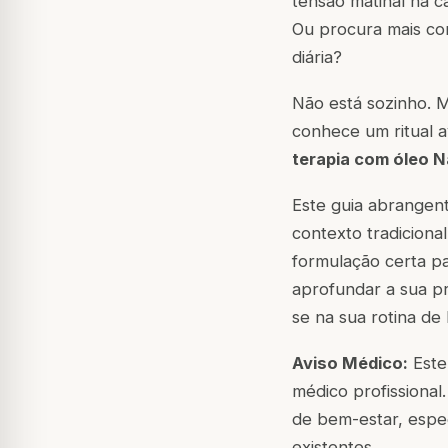
tensão matinal na 
Ou procura mais co
diária?
Não está sozinho. M
conhece um ritual a
terapia com óleo 
Este guia abrangent
contexto tradiciona
formulação certa pa
aprofundar a sua pr
se na sua rotina de 
Aviso Médico:
Este
médico profissional.
de bem-estar, espec
existentes.