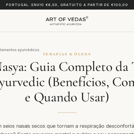
PORTUGAL: ENVIO €6,50, GRATUITO A PARTIR DE €100,00
atamentos ayurvédicos
TERAPIAS & ÓLEOS
asya: Guia Completo da 
yurvedic (Benefícios, Co
e Quando Usar)
m seios nasais secos que tornam a respiração desconfor