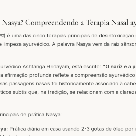
o Nasya? Compreendendo a Terapia Nasal a
स्य) é uma das cinco terapias principais de desintoxicaçã
e limpeza ayurvédico. A palavra Nasya vem da raiz sânscr
ayurvédico
Ashtanga Hridayam
, está escrito:
"O nariz é a 
a afirmação profunda reflete a compreensão ayurvédico 
elas passagens nasais foi historicamente associado à cabe
ticos subtis que, na tradição, se relacionam com a clarez
rincipais de prática Nasya:
ya:
Prática diária em casa usando 2-3 gotas de óleo por 