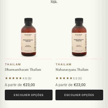
loja.
THAILAM
THAILAM
Dhanwantharam Thailam
Mahanarayana Thailam
★★★★★
★★★★★
4.6 (5)
5.0 (5)
Com base em 5 avaliações
Com base em 5 avaliações
A partir de
€23,00
A partir de
€23,00
ESCOLHER OPÇÕES
ESCOLHER OPÇÕES