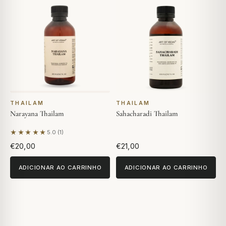
THAILAM
THAILAM
Narayana Thailam
Sahacharadi Thailam
★★★★★
5.0 (1)
Com base em 1 avaliação
€20,00
€21,00
ADICIONAR AO CARRINHO
ADICIONAR AO CARRINHO