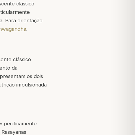
scente clássico
rticularmente
a. Para orientação
shwagandha
.
ente clássico
mento da
epresentam os dois
utrição impulsionada
especificamente
a Rasayanas