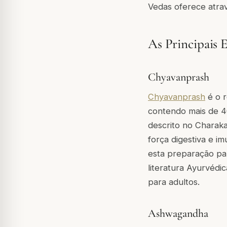
Vedas oferece atra
As Principais 
Chyavanprash
Chyavanprash
é o 
contendo mais de 4
descrito no Charaka
força digestiva e i
esta preparação par
literatura Ayurvédi
para adultos.
Ashwagandha