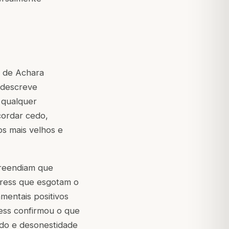
o de Achara
 descreve
 qualquer
cordar cedo,
los mais velhos e
preendiam que
tress que esgotam o
mentais positivos
ress confirmou o que
edo e desonestidade