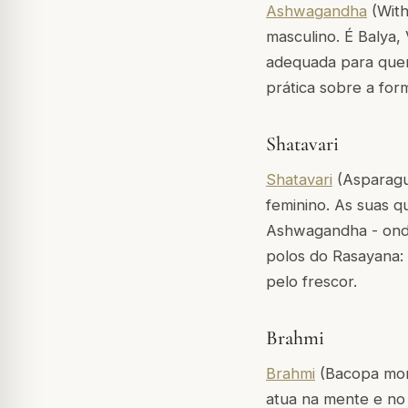
Ashwagandha
(With
masculino. É Balya,
adequada para quem 
prática sobre a fo
Shatavari
Shatavari
(Asparagus
feminino. As suas q
Ashwagandha - onde 
polos do Rasayana: 
pelo frescor.
Brahmi
Brahmi
(Bacopa monn
atua na mente e no