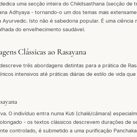
edica uma secção inteira do Chikitsasthana (secção de 
yana Adhyaya - tornando-o um dos temas mais extensam
ca Ayurvedic. Isto não é sabedoria popular. É uma ciência
alhada do envelhecimento saudável.
gens Clássicas ao Rasayana
escreve três abordagens distintas para a prática de Ra
nicos intensivos até práticas diárias de estilo de vida q
asayana
iva. O indivíduo entra numa Kuti (chalé/câmara) especial
olongado - os textos clássicos descrevem durações de 
nte controlado, é submetido a uma purificação Panchak