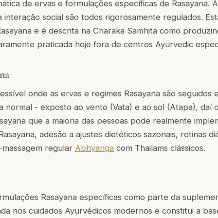
mática de ervas e formulações específicas de Rasayana. A 
 a interação social são todos rigorosamente regulados. Es
Rasayana e é descrita na Charaka Samhita como produzin
aramente praticada hoje fora de centros Ayurvedic especi
ana
essível onde as ervas e regimes Rasayana são seguidos e
ia normal - exposto ao vento (Vata) e ao sol (Atapa), daí 
asayana que a maioria das pessoas pode realmente imple
Rasayana, adesão a ajustes dietéticos sazonais, rotinas di
o-massagem regular
Abhyanga
com Thailams clássicos.
rmulações Rasayana específicas como parte da suplement
ada nos cuidados Ayurvédicos modernos e constitui a bas