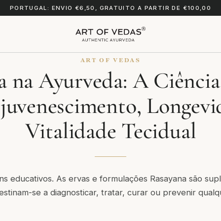
PORTUGAL: ENVIO €6,50, GRATUITO A PARTIR DE €100,00
ART OF VEDAS
 na Ayurveda: A Ciência
juvenescimento, Longevi
Vitalidade Tecidual
fins educativos. As ervas e formulações Rasayana são su
estinam-se a diagnosticar, tratar, curar ou prevenir qual