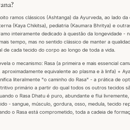
ana?
ito ramos clássicos (Ashtanga) da Ayurveda, ao lado da c
terna (Kaya Chikitsa), pediatria (Kaumara Bhritya) e outras
 ramo inteiramente dedicado à questão da longevidade - 
 mais tempo, mas no sentido clássico de manter a qualidad
al de cada tecido do corpo ao longo de toda a vida.
evela o mecanismo: Rasa (a primeira e mais essencial cam
, aproximadamente equivalente ao plasma e à linfa) + Ay
nifica literalmente "o caminho do Rasa" - a prática de opt
tritivo primário a partir do qual todos os outros tecidos 
uando o Rasa Dhatu é puro, abundante e flui livremente
do - sangue, músculo, gordura, osso, medula, tecido re
uando o Rasa está comprometido, toda a cadeia de formaç