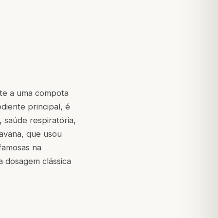
nte a uma compota
diente principal, é
 saúde respiratória,
hyavana, que usou
 famosas na
 a dosagem clássica