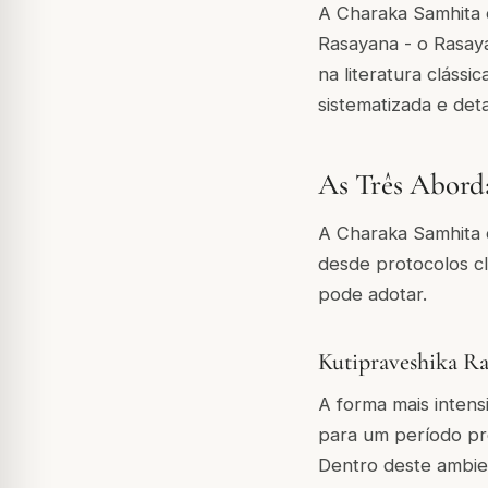
A Charaka Samhita d
Rasayana - o Rasa
na literatura clássi
sistematizada e det
As Três Aborda
A Charaka Samhita d
desde protocolos clí
pode adotar.
Kutipraveshika R
A forma mais intens
para um período pr
Dentro deste ambie