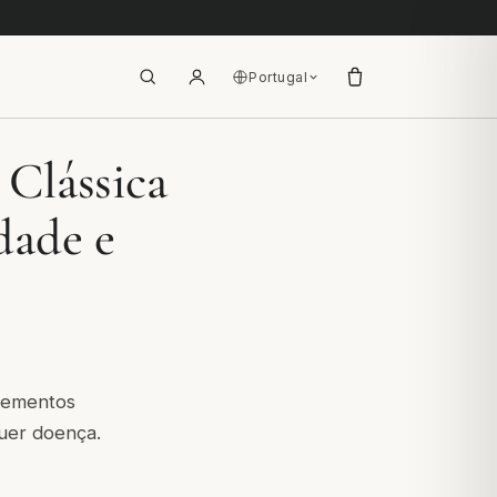
Portugal
 Clássica
dade e
plementos
quer doença.