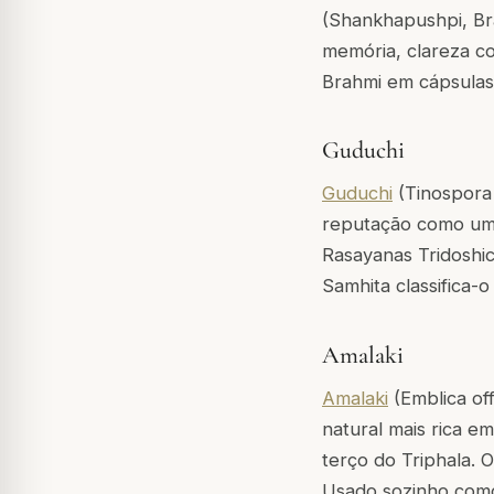
(Shankhapushpi, Bra
memória, clareza co
Brahmi em cápsula
Guduchi
Guduchi
(Tinospora 
reputação como uma
Rasayanas Tridoshic
Samhita classifica
Amalaki
Amalaki
(Emblica of
natural mais rica e
terço do Triphala. 
Usado sozinho como