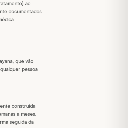
tratamento) ao
ente documentados
 médica
sayana, que vão
ue qualquer pessoa
mente construída
semanas a meses.
arma seguida da