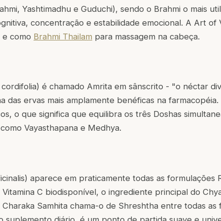
hmi, Yashtimadhu e Guduchi), sendo o Brahmi o mais util
gnitiva, concentração e estabilidade emocional. A Art of
s e como
Brahmi Thailam
para massagem na cabeça.
cordifolia) é chamado Amrita em sânscrito - "o néctar div
 das ervas mais amplamente benéficas na farmacopéia. 
os, o que significa que equilibra os três Doshas simulta
-o como Vayasthapana e Medhya.
ficinalis) aparece em praticamente todas as formulações 
m Vitamina C biodisponível, o ingrediente principal do Ch
O Charaka Samhita chama-o de Shreshtha entre todas as 
 suplemento diário, é um ponto de partida suave e univ