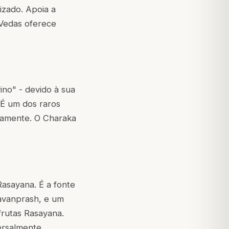
izado. Apoia a
 Vedas oferece
ino" - devido à sua
É um dos raros
neamente. O Charaka
Rasayana. É a fonte
yavanprash, e um
frutas Rasayana.
ersalmente