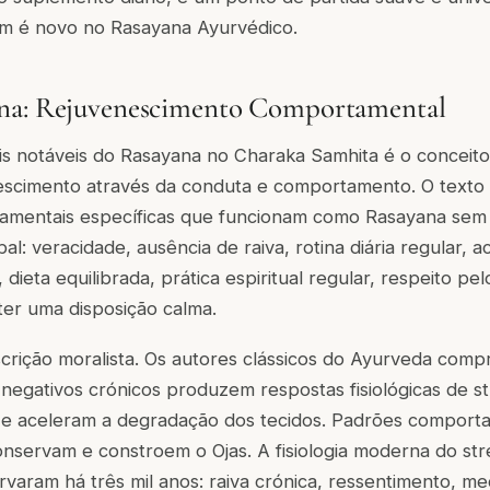
m é novo no Rasayana Ayurvédico.
na: Rejuvenescimento Comportamental
s notáveis do Rasayana no Charaka Samhita é o conceit
escimento através da conduta e comportamento. O texto
amentais específicas que funcionam como Rasayana sem
l: veracidade, ausência de raiva, rotina diária regular, a
dieta equilibrada, prática espiritual regular, respeito pe
ter uma disposição calma.
scrição moralista. Os autores clássicos do Ayurveda com
negativos crónicos produzem respostas fisiológicas de s
l) e aceleram a degradação dos tecidos. Padrões comporta
nservam e constroem o Ojas. A fisiologia moderna do st
varam há três mil anos: raiva crónica, ressentimento, m