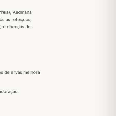
iarreia), Aadmana
ós as refeições,
a) e doenças dos
ós de ervas melhora
adoração.