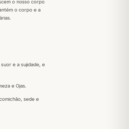
escem o nosso corpo
antém o corpo e a
rias.
 suor e a sujidade, e
meza e Ojas.
 comichão, sede e