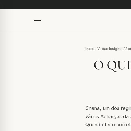
Início
/
Vedas Insights
/
Ap
O QUE
Snana, um dos regim
vários Acharyas da 
Quando feito corret