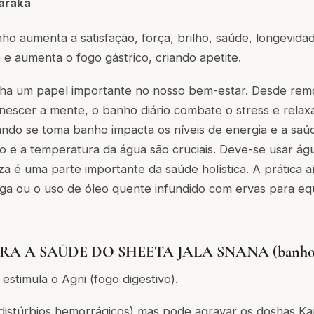
araka
ho aumenta a satisfação, força, brilho, saúde, longevidad
e aumenta o fogo gástrico, criando apetite.
 um papel importante no nosso bem-estar. Desde remov
enescer a mente, o banho diário combate o stress e rela
ndo se toma banho impacta os níveis de energia e a sa
o e a temperatura da água são cruciais. Deve-se usar á
za é uma parte importante da saúde holística. A prática 
 ou o uso de óleo quente infundido com ervas para equi
A A SAÚDE DO SHEETA JALA SNANA (banho de 
 estimula o Agni (fogo digestivo).
(distúrbios hemorrágicos) mas pode agravar os doshas Ka