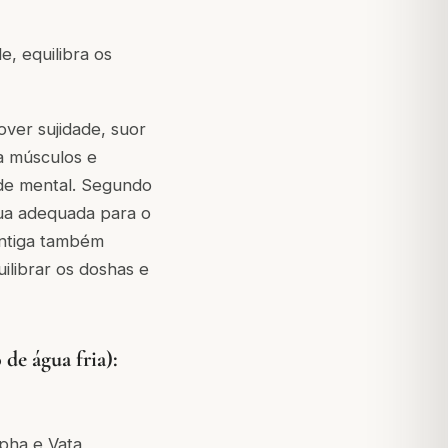
e, equilibra os
er sujidade, suor
xa músculos e
úde mental. Segundo
gua adequada para o
antiga também
librar os doshas e
água fria):
pha e Vata,