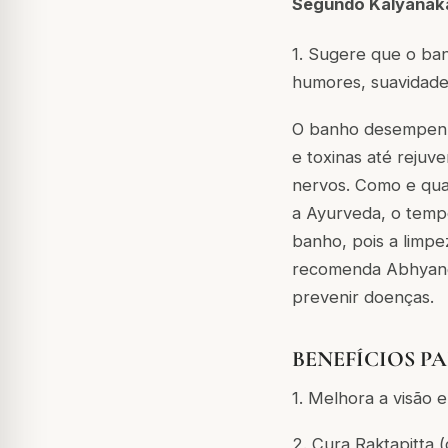
Segundo Kalyanak
1. Sugere que o ban
humores, suavidade 
O banho desempenha
e toxinas até rejuv
nervos. Como e qua
a Ayurveda, o temp
banho, pois a limpe
recomenda Abhyanga
prevenir doenças.
BENEFÍCIOS PAR
1. Melhora a visão e
2. Cura Raktapitta 