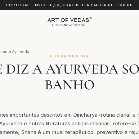
PORTUGAL: ENVIO €6,50, GRATUITO A PARTIR DE €100,00
render Ayurveda
FUNDAMENTOS
 DIZ A AYURVEDA S
BANHO
es importantes descritos em Dincharya (rotina diária) e
Ayurveda e outras literaturas antigas indianas, refere-se 
amente, Snana é um ritual terapêutico, preventivo e re