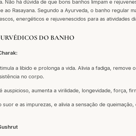
a. Não há dúvida de que bons banhos limpam e rejuven
e ao Rasayana. Segundo a Ayurveda, o banho regular m
escos, energéticos e rejuvenescidos para as atividades diá
YURVÉDICOS DO BANHO
Charak:
stimula a libido e prolonga a vida. Alivia a fadiga, remove o
istência no corpo.
 auspicioso, aumenta a virilidade, longevidade, força, fir
o suor e as impurezas, e alivia a sensação de queimação,
Sushrut