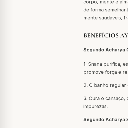
corpo, mente e alm
de forma semelhant
mente saudáveis, fr
BENEFÍCIOS A
Segundo Acharya 
1. Snana purifica, e
promove força e res
2. O banho regular é
3. Cura o cansaço, 
impurezas.
Segundo Acharya 