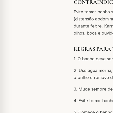
CONTRAINDIC
Evite tomar banho se
(distensão abdominal
durante febre, Karn
olhos, boca e ouvid
REGRAS PARA
1. O banho deve se
2. Use água morna,
o brilho e remove d
3. Mude sempre de 
4. Evite tomar banh
5. Comece o banho 