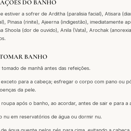
AÇÕES DO BANHO
 estiver a sofrer de Arditha (paralisia facial), Atisara (d
), Pinasa (rinite), Ajeerna (indigestão), imediatamente ap
a Shoola (dor de ouvido), Anila (Vata), Arochak (anorexi
os.
 TOMAR BANHO
r tomado de manhã antes das refeições.
 exceto para a cabeça; esfregar o corpo com pano ou p
oenças da pele.
roupa após o banho, ao acordar, antes de sair e para a 
o nu em reservatórios de água ou dormir nu.
de água quente pelos pés para cima, evitando a cabeça.