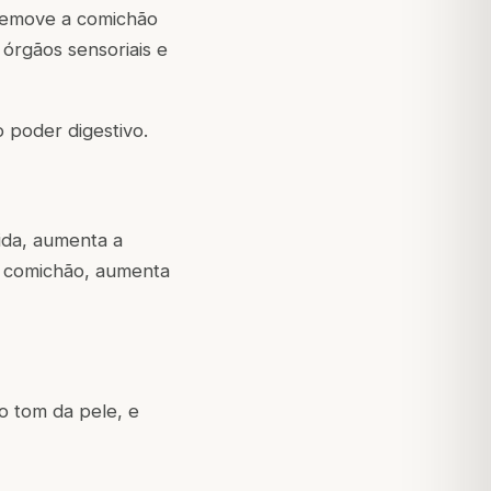
 remove a comichão
órgãos sensoriais e
o poder digestivo.
vida, aumenta a
a a comichão, aumenta
o tom da pele, e