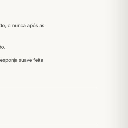
do, e nunca após as
ão.
sponja suave feita