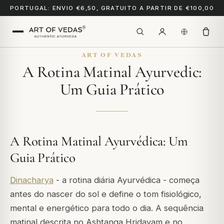
PORTUGAL: ENVIO €6,50, GRATUITO A PARTIR DE €100,00
ART OF VEDAS
A Rotina Matinal Ayurvedic:
Um Guia Prático
A Rotina Matinal Ayurvédica: Um
Guia Prático
Dinacharya
- a rotina diária Ayurvédica - começa
antes do nascer do sol e define o tom fisiológico,
mental e energético para todo o dia. A sequência
matinal descrita no
Ashtanga Hridayam
e no