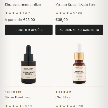
Dhanwantharam Thailam
Varinha Kansa - Dupla Face
★★★★★
★★★★★
4.6 (5)
5.0 (9)
Com base em 5 avaliações
Com base em 9 avaliações
A partir de
€23,00
€38,00
ESCOLHER OPÇÕES
ADICIONAR AO CARRINHO
SKINCARE
THAILAM
Sérum Kumkumadi
Óleo Nasya
★★★★★
★★★★★
5.0 (12)
4.9 (13)
Com base em 12 avaliações
Com base em 13 avaliações