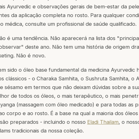
nais Ayurvedic e observações gerais de bem-estar da pe
ntes da aplicação completa no rosto. Para qualquer cond
o médica, consulte um profissional de saúde qualificado.
o é uma tendência. Não aparecerá na lista dos "principa
observar" deste ano. Não tem uma história de origem dra
eting. Não é novo.
em sido o óleo base fundamental da medicina Ayurvedic 
os clássicos - o Charaka Samhita, o Sushruta Samhita, o
e sésamo em termos que não deixam dúvidas sobre a sua
hor de todos os óleos, o mais terapêutico, o mais penetr
yanga (massagem com óleo medicado) e para todas as 
ao corpo e ao rosto. É a base na qual a maioria dos óleos
 são preparados - incluindo o nosso
Eladi Thailam
, o nos
lams tradicionais da nossa coleção.