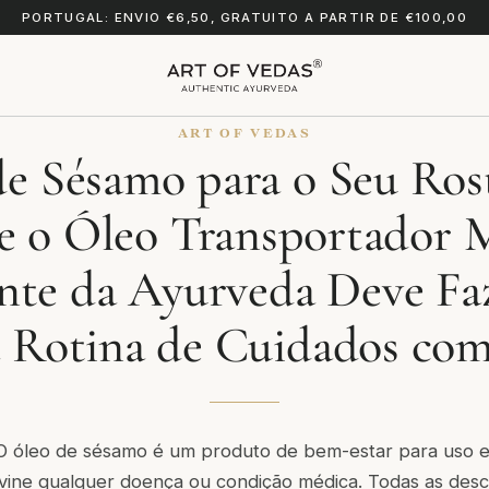
PORTUGAL: ENVIO €6,50, GRATUITO A PARTIR DE €100,00
ART OF VEDAS
e Sésamo para o Seu Ros
 o Óleo Transportador 
nte da Ayurveda Deve Faz
 Rotina de Cuidados com
 óleo de sésamo é um produto de bem-estar para uso 
evine qualquer doença ou condição médica. Todas as desc