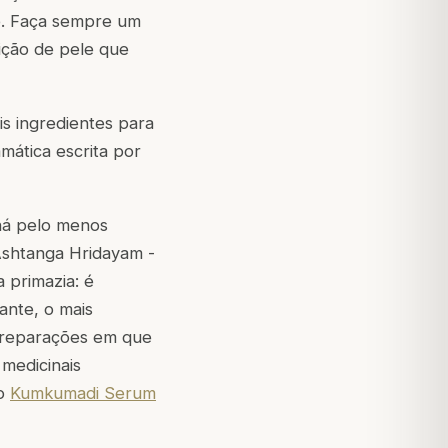
le. Faça sempre um
ição de pele que
is ingredientes para
mática escrita por
há pelo menos
 Ashtanga Hridayam -
 primazia: é
ante, o mais
preparações em que
 medicinais
so
Kumkumadi Serum