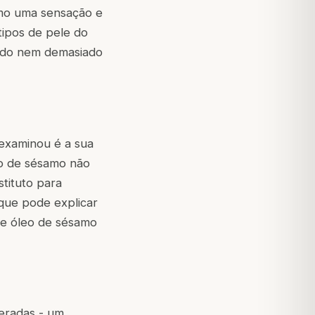
samo uma sensação e
ipos de pele do
sado nem demasiado
examinou é a sua
eo de sésamo não
tituto para
 que pode explicar
de óleo de sésamo
eradas - um