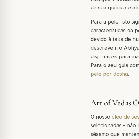
da sua química e at
Para a pele, isto s
características da p
devido à falta de h
descrevem o Abhyan
disponíveis para ma
Para o seu guia co
pele por dosha
.
Art of Vedas Ó
O nosso
óleo de sé
selecionadas - não 
sésamo que mantém 