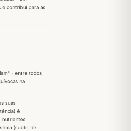
s e contribui para as
lam" - entre todos
quívocas na
as suas
tência) é
 nutrientes
hma (subtil, de