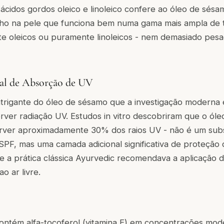
e ácidos gordos oleico e linoleico confere ao óleo de sé
ho na pele que funciona bem numa gama mais ampla de t
e oleicos ou puramente linoleicos - nem demasiado pe
al de Absorção de UV
trigante do óleo de sésamo que a investigação moderna 
rver radiação UV. Estudos in vitro descobriram que o ól
rver aproximadamente 30% dos raios UV - não é um subs
SPF, mas uma camada adicional significativa de proteção
e a prática clássica Ayurvedic recomendava a aplicação 
o ar livre.
ontém alfa-tocoferol (vitamina E) em concentrações mod