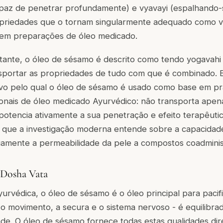
 capaz de penetrar profundamente) e vyavayi (espalhando
opriedades que o tornam singularmente adequado como v
em preparações de óleo medicado.
rtante, o óleo de sésamo é descrito como tendo yogavahi
sportar as propriedades de tudo com que é combinado. E
tivo pelo qual o óleo de sésamo é usado como base em pr
onais de óleo medicado Ayurvédico: não transporta apen
otencia ativamente a sua penetração e efeito terapêuti
o que a investigação moderna entende sobre a capacidade
amente a permeabilidade da pele a compostos coadminis
 Dosha Vata
yurvédica, o óleo de sésamo é o óleo principal para pacifi
 movimento, a secura e o sistema nervoso - é equilibrad
dade. O óleo de sésamo fornece todas estas qualidades di