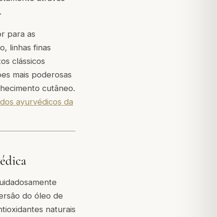
.
or para as
, linhas finas
os clássicos
ões mais poderosas
elhecimento cutâneo.
ados ayurvédicos da
édica
cuidadosamente
ersão do óleo de
ioxidantes naturais