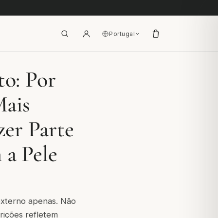
Portugal
to: Por
Mais
er Parte
 a Pele
externo apenas. Não
rições refletem