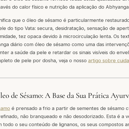
ravés do calor físico e nutrição da aplicação do Abhyanga
ignifica que o óleo de sésamo é particularmente restaurad
ele do tipo Vata: secura, desidratação, sensação de aperto
umidade, tez opaca devido à microcirculação lenta. Os text
ga diário com óleo de sésamo como uma das intervenç
nter a saúde da pele e retardar os sinais visíveis do env
mpleto de pele por dosha, veja o nosso
artigo sobre cuid
leo de Sésamo: A Base da Sua Prática Ayurv
samo
é prensado a frio a partir de sementes de sésamo 
refinado, não branqueado e não desodorizado. Esta é a v
todo o seu conteúdo de lignanos, os seus compostos ant