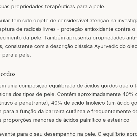
suas propriedades terapêuticas para a pele.
ular tem sido objeto de considerável atenção na investi
aptura de radicais livres - proteção antioxidante contra o
hecimento da pele. Também apresenta propriedades anti-
is, consistente com a descrição clássica Ayurvedic do ó
 para a pele.
Gordos
em uma composição equilibrada de ácidos gordos que o 
ioria dos tipos de pele. Contém aproximadamente 40% d
itivo e penetrante), 40% de ácido linoleico (um ácido go
 para a função da barreira cutânea e frequentemente de
 e proporções menores de ácidos palmítico e esteárico.
elevante para o seu desempenho na pele. O equilíbrio ap