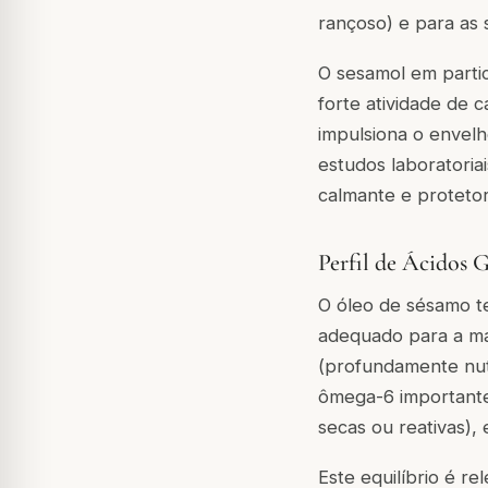
rançoso) e para as 
O sesamol em partic
forte atividade de c
impulsiona o envel
estudos laboratoria
calmante e protetor
Perfil de Ácidos 
O óleo de sésamo t
adequado para a ma
(profundamente nutr
ômega-6 importante
secas ou reativas),
Este equilíbrio é r