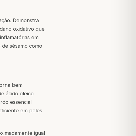
gação. Demonstra
 dano oxidativo que
inflamatórias em
leo de sésamo como
torna bem
e ácido oleico
rdo essencial
ficiente em peles
roximadamente igual