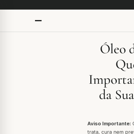
Óleo d
Que
Importa
da Sua
Aviso Importante:
O
trata, cura nem pr