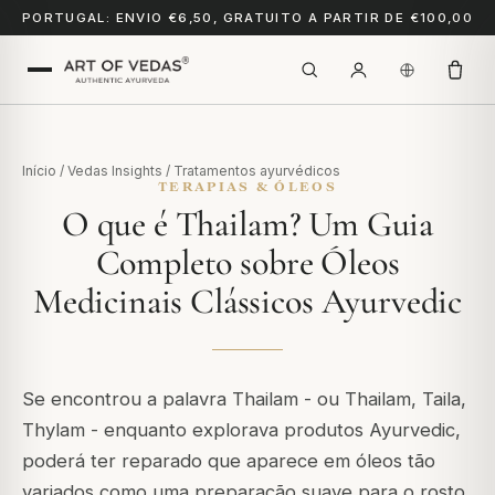
PORTUGAL: ENVIO €6,50, GRATUITO A PARTIR DE €100,00
Início
/
Vedas Insights
/
Tratamentos ayurvédicos
TERAPIAS & ÓLEOS
O que é Thailam? Um Guia
Completo sobre Óleos
Medicinais Clássicos Ayurvedic
Se encontrou a palavra
Thailam
- ou
Thailam
,
Taila
,
Thylam
- enquanto explorava produtos Ayurvedic,
poderá ter reparado que aparece em óleos tão
variados como uma preparação suave para o rosto