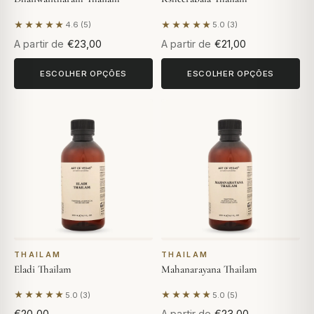
★★★★★
★★★★★
4.6 (5)
5.0 (3)
Com base em 5 avaliações
Com base em 3 avaliações
A partir de
€23,00
A partir de
€21,00
ESCOLHER OPÇÕES
ESCOLHER OPÇÕES
THAILAM
THAILAM
Eladi Thailam
Mahanarayana Thailam
★★★★★
★★★★★
5.0 (3)
5.0 (5)
Com base em 3 avaliações
Com base em 5 avaliações
€20,00
A partir de
€23,00