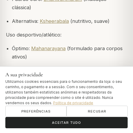
clássica)
Alternativa:
Ksheerabala
(nutritivo, suave)
Uso desportivo/atlético:
Óptimo:
Mahanarayana
(formulado para corpos
ativos)
Alternativa: Ashwagandha (fortalecedor)
A sua privacidade
Utilizamos cookies essenciais para o funcionamento da loja: o seu
carrinho, o pagamento e a sessão. Com o seu consentimento,
Matriz de Decisão: Escolha do Seu
utilizamos também estatísticas anónimas e respeitadoras da
privacidade para compreender como o site é utilizado. Nunca
Óleo
vendemos os seus dados.
Política de privacidade
PREFERÊNCIAS
RECUSAR
Por Aplicação Principal
ॐ
Precisa de ajuda?
ACEITAR TUDO
"Preciso de suporte para conforto e mobilidade das