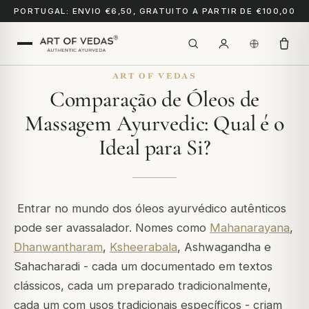
PORTUGAL: ENVIO €6,50, GRATUITO A PARTIR DE €100,00
ART OF VEDAS
Comparação de Óleos de
Massagem Ayurvedic: Qual é o
Ideal para Si?
Entrar no mundo dos óleos ayurvédico autênticos
pode ser avassalador. Nomes como
Mahanarayana
,
Dhanwantharam
,
Ksheerabala
, Ashwagandha e
Sahacharadi - cada um documentado em textos
clássicos, cada um preparado tradicionalmente,
cada um com usos tradicionais específicos - criam