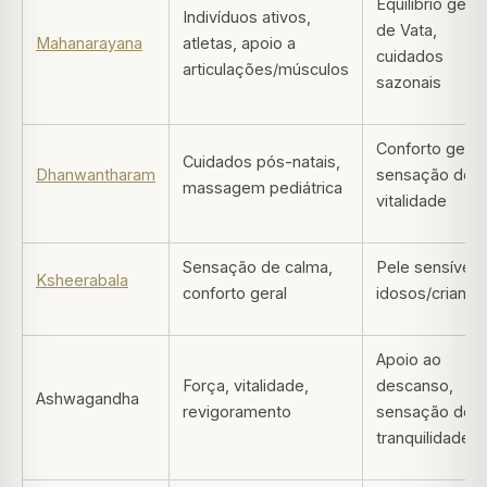
Equilíbrio geral
Indivíduos ativos,
de Vata,
Mahanarayana
atletas, apoio a
cuidados
articulações/músculos
sazonais
Conforto geral,
Cuidados pós-natais,
Dhanwantharam
sensação de
massagem pediátrica
vitalidade
Sensação de calma,
Pele sensível,
Ksheerabala
conforto geral
idosos/criança
Apoio ao
Força, vitalidade,
descanso,
Ashwagandha
revigoramento
sensação de
tranquilidade