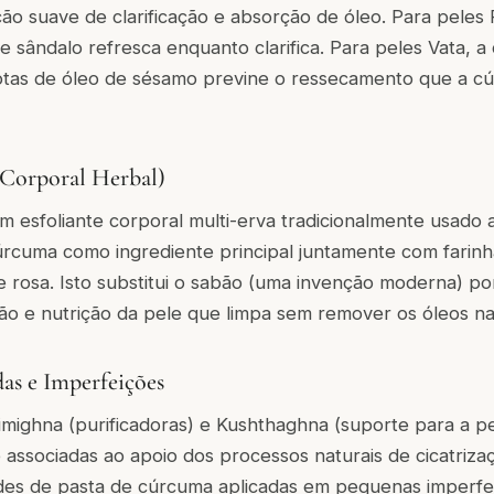
o suave de clarificação e absorção de óleo. Para peles 
e sândalo refresca enquanto clarifica. Para peles Vata, 
tas de óleo de sésamo previne o ressecamento que a c
 Corporal Herbal)
um esfoliante corporal multi-erva tradicionalmente usado
cúrcuma como ingrediente principal juntamente com farin
e rosa. Isto substitui o sabão (uma invenção moderna) 
ção e nutrição da pele que limpa sem remover os óleos na
das e Imperfeições
imighna
(purificadoras) e
Kushthaghna
(suporte para a p
 associadas ao apoio dos processos naturais de cicatriza
es de pasta de cúrcuma aplicadas em pequenas imperf