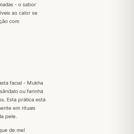
amadas - o sabor
veis ao calor se
ação com
sta facial -
Mukha
sândalo ou farinha
s. Esta prática está
ente em rituais
da pele.
que de mel