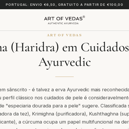
PORTUGAL: ENVIO €6,50, GRATUITO A PARTIR DE €100,00
ART OF VEDAS
 (Haridra) em Cuidados
Ayurvedic
m sânscrito - é talvez a erva Ayurvedic mais reconheci
u perfil clássico nos cuidados de pele é consideravelment
 de "especiaria dourada para a pele" sugere. Classificad
adora da tez),
Krimighna
(purificadora),
Kushthaghna
(sup
icante), a cúrcuma ocupa um papel multifuncional na de