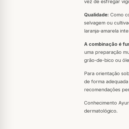
vez de esfregar vi
Qualidade:
Como com
selvagem ou cultiva
laranja-amarela int
A combinação é fu
uma preparação mult
grão-de-bico ou óle
Para orientação so
de forma adequada 
recomendações per
Conhecimento Ayurve
dermatológico.