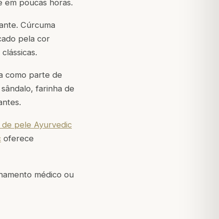
e em poucas horas.
tante. Cúrcuma
cado pela cor
clássicas.
ca como parte de
sândalo, farinha de
antes.
s de pele Ayurvedic
c
oferece
elhamento médico ou