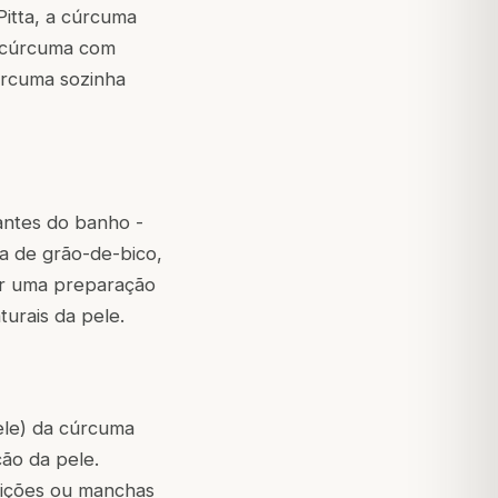
Pitta, a cúrcuma
a cúrcuma com
úrcuma sozinha
 antes do banho -
ha de grão-de-bico,
por uma preparação
turais da pele.
ele) da cúrcuma
ção da pele.
eições ou manchas