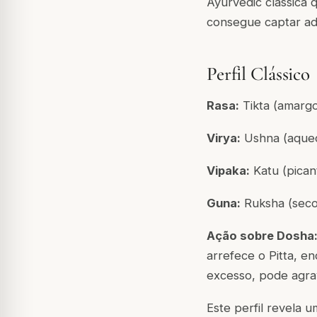
Ayurvedic clássica
consegue captar a
Perfil Clássico
Rasa:
Tikta (amargo
Virya:
Ushna (aque
Vipaka:
Katu (pican
Guna:
Ruksha (seco)
Ação sobre Dosha
arrefece o Pitta, 
excesso, pode agrav
Este perfil revela 