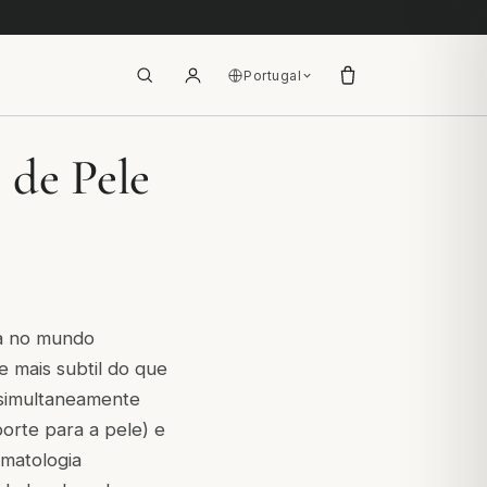
Portugal
 de Pele
da no mundo
e mais subtil do que
a simultaneamente
orte para a pele) e
rmatologia