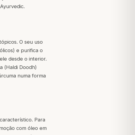
Ayurvedic.
tópicos. O seu uso
licos) e purifica o
le desde o interior.
a (
Haldi Doodh
)
 cúrcuma numa forma
aracterístico. Para
 remoção com óleo em