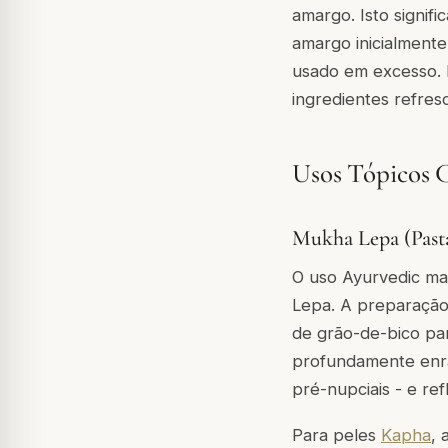
amargo. Isto signif
amargo inicialmente
usado em excesso. 
ingredientes refresc
Usos Tópicos C
Mukha Lepa (Pasta
O uso Ayurvedic mai
Lepa
. A preparação
de grão-de-bico par
profundamente enrai
pré-nupciais - e re
Para peles
Kapha
, 