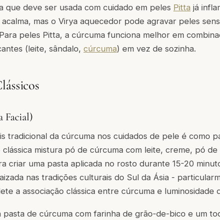
ica que deve ser usada com cuidado em peles
Pitta
já infl
 acalma, mas o Virya aquecedor pode agravar peles sensí
Para peles Pitta, a cúrcuma funciona melhor em combin
antes (leite, sândalo,
cúrcuma
) em vez de sozinha.
lássicos
 Facial)
s tradicional da cúrcuma nos cuidados de pele é como pa
 clássica mistura pó de cúrcuma com leite, creme, pó de 
a criar uma pasta aplicada no rosto durante 15-20 minuto
zada nas tradições culturais do Sul da Ásia - particularm
flete a associação clássica entre cúrcuma e luminosidade 
a pasta de cúrcuma com farinha de grão-de-bico e um to