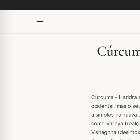
Cúrcuma
Cúrcuma -
Haridra
e
ocidental, mas o se
a simples narrativa
como
Varnya
(realç
Vishaghna
(desintox