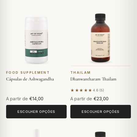
FOOD SUPPLEMENT
THAILAM
Cápsulas de Ashwagandha
Dhanwantharam Thailam
★★★★★
4.6 (5)
Com base em 5 avaliações
A partir de
€14,00
A partir de
€23,00
ESCOLHER OPÇÕES
ESCOLHER OPÇÕES