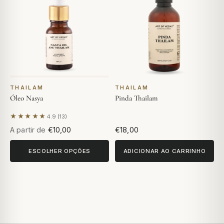
THAILAM
THAILAM
Óleo Nasya
Pinda Thailam
★★★★★
4.9 (13)
Com base em 13 avaliações
A partir de
€10,00
€18,00
ESCOLHER OPÇÕES
ADICIONAR AO CARRINHO