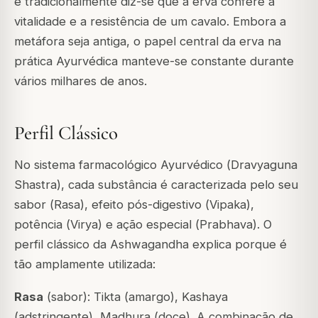
e tradicionalmente diz-se que a erva confere a
vitalidade e a resistência de um cavalo. Embora a
metáfora seja antiga, o papel central da erva na
prática Ayurvédica manteve-se constante durante
vários milhares de anos.
Perfil Clássico
No sistema farmacológico Ayurvédico (
Dravyaguna
Shastra
), cada substância é caracterizada pelo seu
sabor (
Rasa
), efeito pós-digestivo (
Vipaka
),
potência (
Virya
) e ação especial (
Prabhava
). O
perfil clássico da Ashwagandha explica porque é
tão amplamente utilizada:
Rasa
(sabor): Tikta (amargo), Kashaya
(adstringente), Madhura (doce). A combinação de