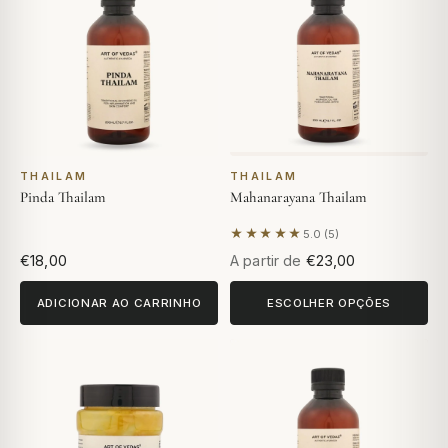
THAILAM
THAILAM
Pinda Thailam
Mahanarayana Thailam
★★★★★
5.0 (5)
Com base em 5 avaliações
€18,00
A partir de
€23,00
ADICIONAR AO CARRINHO
ESCOLHER OPÇÕES