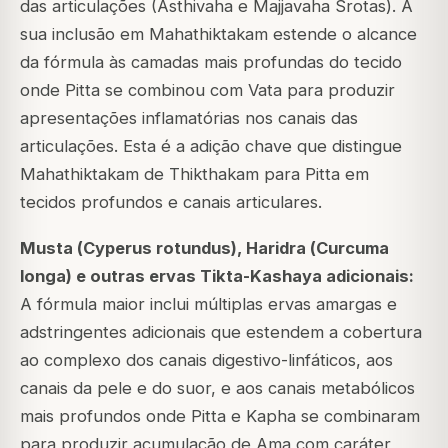
das articulações (Asthivaha e Majjavaha Srotas). A
sua inclusão em Mahathiktakam estende o alcance
da fórmula às camadas mais profundas do tecido
onde Pitta se combinou com Vata para produzir
apresentações inflamatórias nos canais das
articulações. Esta é a adição chave que distingue
Mahathiktakam de Thikthakam para Pitta em
tecidos profundos e canais articulares.
Musta (
Cyperus rotundus
), Haridra (
Curcuma
longa
) e outras ervas Tikta-Kashaya adicionais:
A fórmula maior inclui múltiplas ervas amargas e
adstringentes adicionais que estendem a cobertura
ao complexo dos canais digestivo-linfáticos, aos
canais da pele e do suor, e aos canais metabólicos
mais profundos onde Pitta e Kapha se combinaram
para produzir acumulação de Ama com caráter