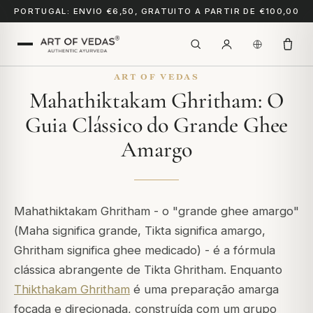
PORTUGAL: ENVIO €6,50, GRATUITO A PARTIR DE €100,00
ART OF VEDAS
Mahathiktakam Ghritham: O
Guia Clássico do Grande Ghee
Amargo
Mahathiktakam Ghritham - o "grande ghee amargo"
(
Maha
significa grande,
Tikta
significa amargo,
Ghritham
significa ghee medicado) - é a fórmula
clássica abrangente de Tikta Ghritham. Enquanto
Thikthakam Ghritham
é uma preparação amarga
focada e direcionada, construída com um grupo