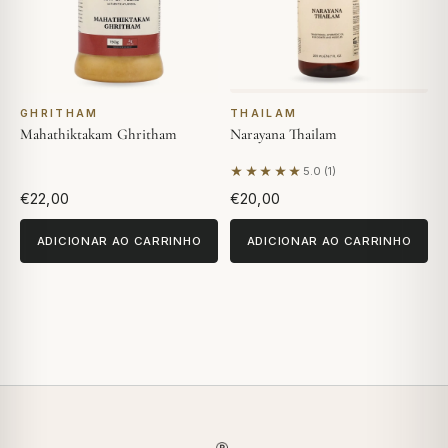
GHRITHAM
THAILAM
Mahathiktakam Ghritham
Narayana Thailam
★★★★★
5.0 (1)
Com base em 1 avaliação
€22,00
€20,00
ADICIONAR AO CARRINHO
ADICIONAR AO CARRINHO