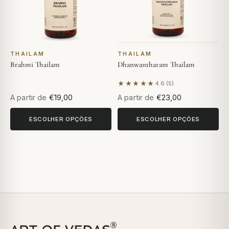
THAILAM
THAILAM
Brahmi Thailam
Dhanwantharam Thailam
★★★★★
4.6 (5)
Com base em 5 avaliações
A partir de
€19,00
A partir de
€23,00
ESCOLHER OPÇÕES
ESCOLHER OPÇÕES