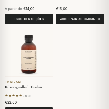
A partir de
€14,00
€15,00
ESCOLHER OPÇÕES
ADICIONAR AO CARRINHO
THAILAM
Balaswagandhadi Thailam
★★★★★
5.0 (1)
Com base em 1 avaliação
€22,00