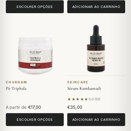
ESCOLHER OPÇÕES
ADICIONAR AO CARRINHO
CHURNAM
SKINCARE
Pó Triphala
Sérum Kumkumadi
★★★★★
5.0 (12)
Com base em 12 avaliações
A partir de
€17,00
€35,00
ESCOLHER OPÇÕES
ADICIONAR AO CARRINHO