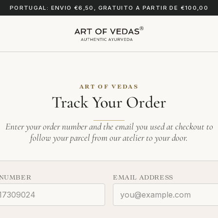
PORTUGAL: ENVIO €6,50, GRATUITO A PARTIR DE €100,00
ART OF VEDAS
Track Your Order
Enter your order number and the email you used at checkout to
follow your parcel from our atelier to your door.
 NUMBER
EMAIL ADDRESS