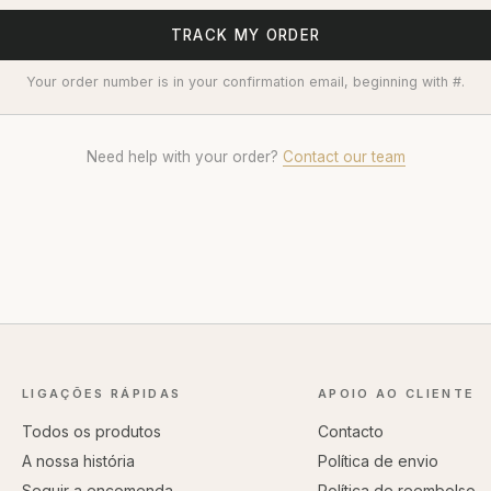
TRACK MY ORDER
Your order number is in your confirmation email, beginning with #.
Need help with your order?
Contact our team
LIGAÇÕES RÁPIDAS
APOIO AO CLIENTE
Todos os produtos
Contacto
A nossa história
Política de envio
Seguir a encomenda
Política de reembolso