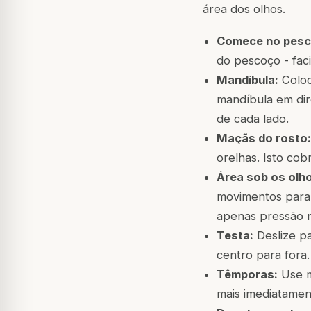
área dos olhos.
Comece no pesc
do pescoço - faci
Mandíbula:
Coloq
mandíbula em dir
de cada lado.
Maçãs do rosto:
orelhas. Isto co
Área sob os olh
movimentos para 
apenas pressão 
Testa:
Deslize pa
centro para fora
Têmporas:
Use m
mais imediatament