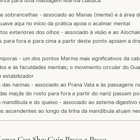
enta para uma massagem Marma clássica:
s sobrancelhas - associado ao Manas (mente) e à área d
suave aqui no início da prática apoia o acalmar mental
os exteriores dos olhos - associado à visão e ao Alochaka
 para fora e para cima a partir deste ponto apoiam a dre
poras - um dos pontos Marma mais significativos da cab
dos e às faculdades mentais; o movimento circular do Gu
 estabilizador
 das narinas - associado ao Prana Vata e às passagens n
das maçãs do rosto para fora a partir do nariz passam po
mandíbula e do queixo - associado ao sistema digestivo n
 ascendentes ao longo da linha da mandíbula atuam nes
nsa Gua Sha: Guia Passo a Passo