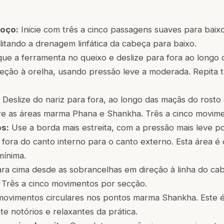
oço:
Inicie com três a cinco passagens suaves para baix
litando a drenagem linfática da cabeça para baixo.
ue a ferramenta no queixo e deslize para fora ao longo d
eção à orelha, usando pressão leve a moderada. Repita t
Deslize do nariz para fora, ao longo das maçãs do rosto
bre as áreas marma Phana e Shankha. Três a cinco movime
os:
Use a borda mais estreita, com a pressão mais leve po
fora do canto interno para o canto externo. Esta área é 
mínima.
ra cima desde as sobrancelhas em direção à linha do ca
. Três a cinco movimentos por secção.
ovimentos circulares nos pontos marma Shankha. Este 
e notórios e relaxantes da prática.