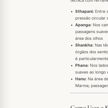
técnica com ferram
Sthapani:
Entre a
pressão circular 
Apanga:
Nos cant
passagens suaves
área dos olhos
Shankha:
Nas têm
órgãos dos senti
é particularmente
Phana:
Nos lados
suaves ao longo 
Hanu:
Na área da 
Marma; passagens
Como Usar o Ka