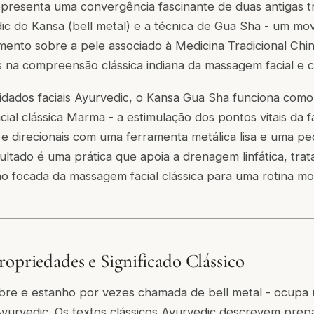
presenta uma convergência fascinante de duas antigas tr
ic do Kansa (bell metal) e a técnica de Gua Sha - um mo
mento sobre a pele associado à Medicina Tradicional Chi
 na compreensão clássica indiana da massagem facial e c
idados faciais Ayurvedic, o Kansa Gua Sha funciona com
ial clássica Marma - a estimulação dos pontos vitais da 
e direcionais com uma ferramenta metálica lisa e uma p
sultado é uma prática que apoia a drenagem linfática, trata
ção focada da massagem facial clássica para uma rotina m
ropriedades e Significado Clássico
obre e estanho por vezes chamada de bell metal - ocupa
Ayurvedic. Os textos clássicos Ayurvedic descrevem pre