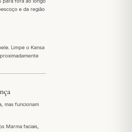
para fora ao longo
pescoço e da região
pele. Limpe o Kansa
aproximadamente
ença
a, mas funcionam
os Marma faciais,