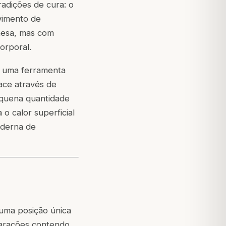
adições de cura: o
vimento de
nesa, mas com
orporal.
o uma ferramenta
face através de
equena quantidade
 o calor superficial
oderna de
 uma posição única
parações contendo