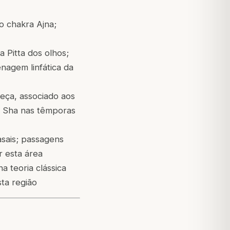
o chakra Ajna;
 Pitta dos olhos;
nagem linfática da
eça, associado aos
a Sha nas têmporas
asais; passagens
r esta área
a teoria clássica
ta região