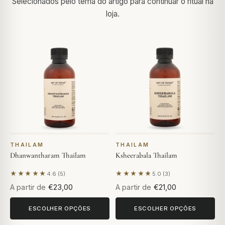
Selecionados pelo tema do artigo para continuar o ritual na
loja.
THAILAM
THAILAM
Dhanwantharam Thailam
Ksheerabala Thailam
★★★★★
★★★★★
4.6 (5)
5.0 (3)
Com base em 5 avaliações
Com base em 3 avaliações
A partir de
€23,00
A partir de
€21,00
ESCOLHER OPÇÕES
ESCOLHER OPÇÕES