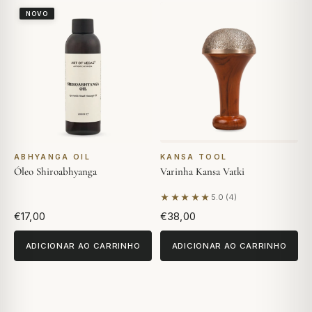
NOVO
ABHYANGA OIL
KANSA TOOL
Óleo Shiroabhyanga
Varinha Kansa Vatki
★★★★★
5.0 (4)
Com base em 4 avaliações
€17,00
€38,00
ADICIONAR AO CARRINHO
ADICIONAR AO CARRINHO