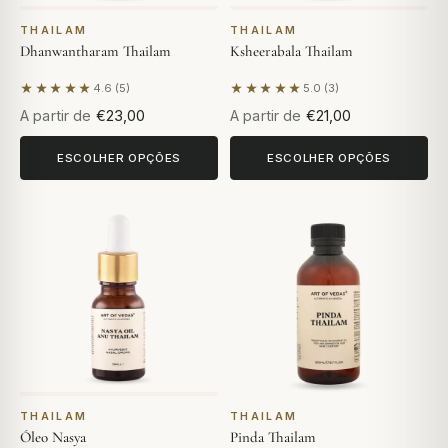
THAILAM
THAILAM
Dhanwantharam Thailam
Ksheerabala Thailam
★★★★★
★★★★★
4.6 (5)
5.0 (3)
Com base em 5 avaliações
Com base em 3 avaliações
A partir de
€23,00
A partir de
€21,00
ESCOLHER OPÇÕES
ESCOLHER OPÇÕES
THAILAM
THAILAM
Óleo Nasya
Pinda Thailam