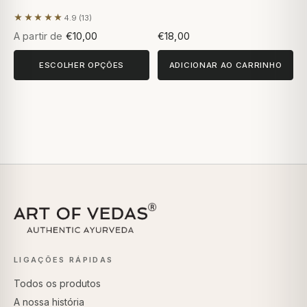
★★★★★
4.9 (13)
Com base em 13 avaliações
A partir de
€10,00
€18,00
ESCOLHER OPÇÕES
ADICIONAR AO CARRINHO
LIGAÇÕES RÁPIDAS
Todos os produtos
A nossa história