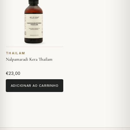
THAILAM
Nalpamaradi Kera Thailam
€23,00
ADICIONAR AO CARRINHO