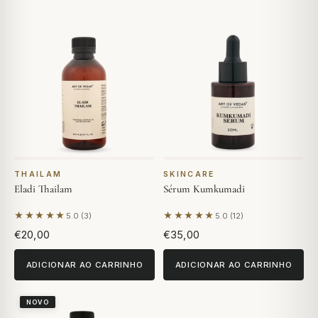
THAILAM
SKINCARE
Eladi Thailam
Sérum Kumkumadi
★★★★★
★★★★★
5.0 (3)
5.0 (12)
Com base em 3 avaliações
Com base em 12 avaliações
€20,00
€35,00
ADICIONAR AO CARRINHO
ADICIONAR AO CARRINHO
NOVO