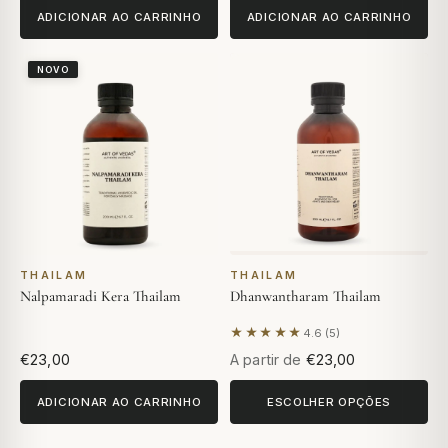
ADICIONAR AO CARRINHO
ADICIONAR AO CARRINHO
NOVO
THAILAM
THAILAM
Nalpamaradi Kera Thailam
Dhanwantharam Thailam
★★★★★
4.6 (5)
Com base em 5 avaliações
€23,00
A partir de
€23,00
ADICIONAR AO CARRINHO
ESCOLHER OPÇÕES