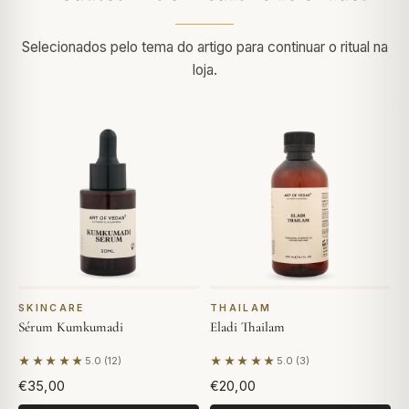
Selecionados pelo tema do artigo para continuar o ritual na
loja.
SKINCARE
THAILAM
Sérum Kumkumadi
Eladi Thailam
★★★★★
★★★★★
5.0 (12)
5.0 (3)
Com base em 12 avaliações
Com base em 3 avaliações
€35,00
€20,00