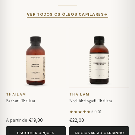
VER TODOS OS ÓLEOS CAPILARES
THAILAM
THAILAM
Brahmi Thailam
Neelibhringadi Thailam
★★★★★
5.0 (1)
Com base em 1 avaliação
A partir de
€19,00
€22,00
ESCOLHER OPÇÕES
ADICIONAR AO CARRINHO