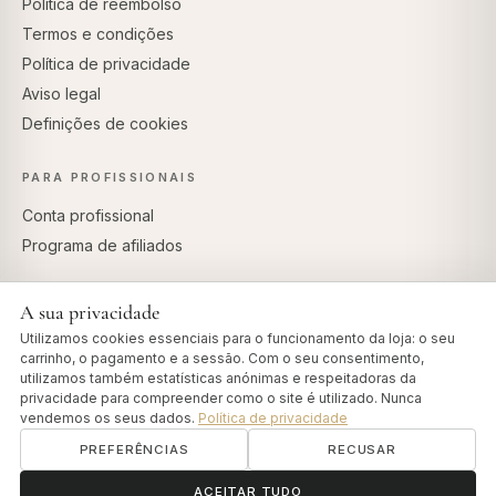
Política de reembolso
Termos e condições
Política de privacidade
Aviso legal
Definições de cookies
PARA PROFISSIONAIS
Conta profissional
Programa de afiliados
A sua privacidade
Utilizamos cookies essenciais para o funcionamento da loja: o seu
PAGAMENTOS SEGUROS
carrinho, o pagamento e a sessão. Com o seu consentimento,
utilizamos também estatísticas anónimas e respeitadoras da
privacidade para compreender como o site é utilizado. Nunca
vendemos os seus dados.
Política de privacidade
PREFERÊNCIAS
RECUSAR
© 2026 Art of Vedas · Authentic Ayurveda d.o.o.
info@artofvedas.com
ॐ
Precisa de ajuda?
ACEITAR TUDO