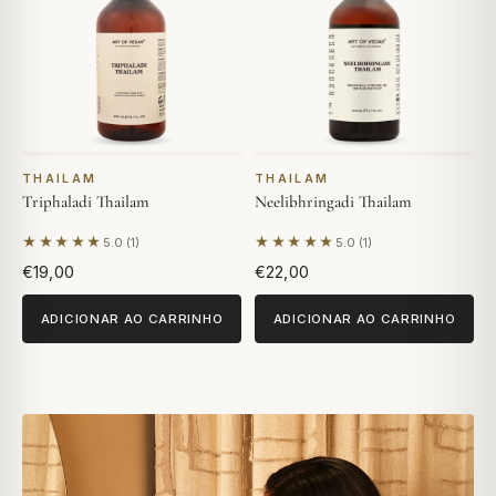
THAILAM
THAILAM
Triphaladi Thailam
Neelibhringadi Thailam
★★★★★
★★★★★
5.0 (1)
5.0 (1)
Com base em 1 avaliação
Com base em 1 avaliação
€19,00
€22,00
ADICIONAR AO CARRINHO
ADICIONAR AO CARRINHO