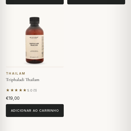
THAILAM
Triphaladi Thailam
★★★★★
5.0 (1)
Com base em 1 avaliação
€19,00
ADICIONAR AO CARRINHO