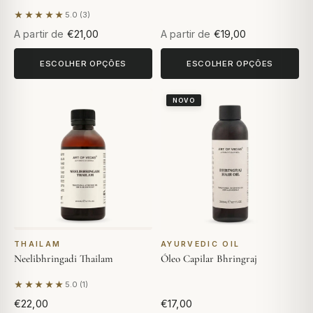
★★★★★
5.0 (3)
Com base em 3 avaliações
A partir de
€21,00
A partir de
€19,00
ESCOLHER OPÇÕES
ESCOLHER OPÇÕES
NOVO
THAILAM
AYURVEDIC OIL
Neelibhringadi Thailam
Óleo Capilar Bhringraj
★★★★★
5.0 (1)
Com base em 1 avaliação
€22,00
€17,00