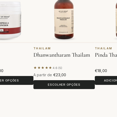
THAILAM
THAILAM
Dhanwantharam Thailam
Pinda Th
★★★★★
4.6 (5)
Com base em 5 avaliações
00
€18,00
A partir de
€23,00
ER OPÇÕES
ADICIO
ESCOLHER OPÇÕES