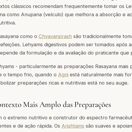
textos clássicos recomendam frequentemente tomar os Le
rna como
Anupana
(veículo) que melhora a absorção e a
tritiva.
Rasayana como o
Chyavanprash
são tradicionalmente to
refeições. Lehyams digestivos podem ser tomados após as
depende da formulação e da avaliação do praticante que 
ehyams - particularmente as preparações Rasayana mais 
e o tempo frio, quando o
Agni
está naturalmente mais for
olizar preparações ricas e nutritivas está no seu auge.
ntexto Mais Amplo das Preparações
o extremo nutritivo e construtor do espectro farmacêut
ntes e de ação rápida. Os
Arishtams
são suaves e apoiam