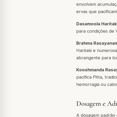
envolvem acumulaçã
ervas que pacifica
Dasamoola Haritak
para condições de V
Brahma Rasayana
Haritaki e numerosa
abrangente para lon
Kooshmanda Rasa
pacifica Pitta, tra
hemorragia ou calor
Dosagem e Adm
A dosagem padrão é