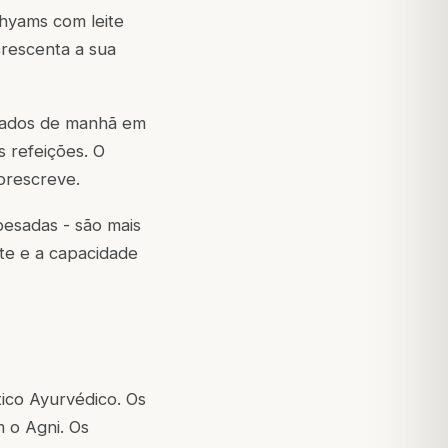
hyams com leite
crescenta a sua
mados de manhã em
 refeições. O
prescreve.
pesadas - são mais
te e a capacidade
ico Ayurvédico. Os
 o Agni. Os