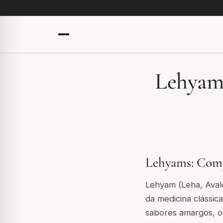
Lehyams
Lehyams: Comp
Lehyam (
Leha
,
Aval
da medicina clássic
sabores amargos, o