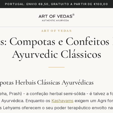
PORTUGAL: ENVIO €6,50, GRATUITO A PARTIR DE €100,00
ART OF VEDAS
: Compotas e Confeitos
Ayurvedic Clássicos
otas Herbais Clássicas Ayurvédicas
eha
,
Prash
) - a confeção herbal semi-sólida - é talvez a 
a Ayurvédica. Enquanto os
Kashayams
exigem um Agni fort
s Lehyams oferecem o seu poder terapêutico envolto na 