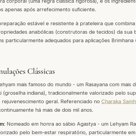
a corporal (uma regra clássica rigorosa), e os ingredient
os apenas após arrefecimento suficiente.
reparação estável e resistente à prateleira que combina
opriedades anabólicas (construtoras de tecidos) da sua 
s particularmente adequados para aplicações
Brimhana
(
mulações Clássicas
Lehyam mais famoso do mundo - um Rasayana com mais d
 (groselha indiana), tradicionalmente valorizado pelo sup
e rejuvenescimento geral. Referenciado no
Charaka Samh
continuamente há mais de dois mil anos.
am
: Nomeado em honra ao sábio Agastya - um Lehyam Ras
lorizado pelo bem-estar respiratório, particularmente e