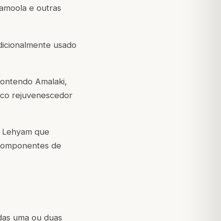
amoola e outras
adicionalmente usado
ontendo Amalaki,
nico rejuvenescedor
m Lehyam que
m componentes de
adas uma ou duas