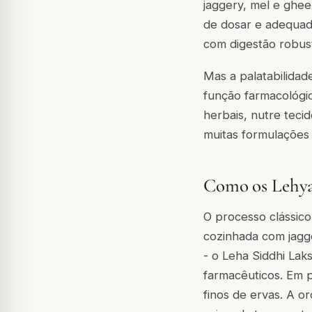
jaggery, mel e ghee
de dosar e adequad
com digestão robust
Mas a palatabilidad
função farmacológi
herbais, nutre teci
muitas formulações 
Como os Lehya
O processo clássic
cozinhada com jagger
- o
Leha Siddhi Lak
farmacêuticos. Em p
finos de ervas. A o