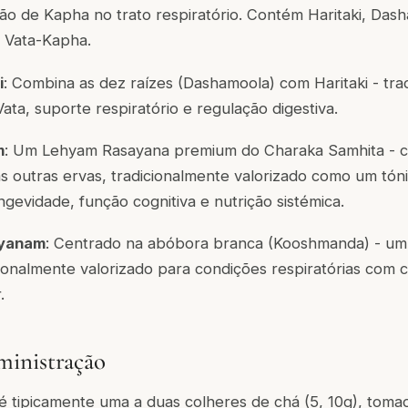
o de Kapha no trato respiratório. Contém Haritaki, Dash
m Vata-Kapha.
i
: Combina as dez raízes (Dashamoola) com Haritaki - tr
ata, suporte respiratório e regulação digestiva.
m
: Um Lehyam Rasayana premium do
Charaka Samhita
- c
s outras ervas, tradicionalmente valorizado como um tó
gevidade, função cognitiva e nutrição sistémica.
yanam
: Centrado na abóbora branca (Kooshmanda) - u
dicionalmente valorizado para condições respiratórias co
.
inistração
 tipicamente uma a duas colheres de chá (5, 10g), tom