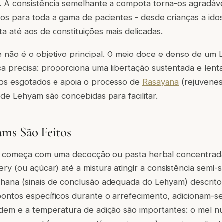
. A consistência semelhante a compota torna-os agradáve
os para toda a gama de pacientes - desde crianças a ido
a até aos de constituições mais delicadas.
e não é o objetivo principal. O meio doce e denso de u
ca precisa: proporciona uma libertação sustentada e len
dos esgotados e apoia o processo de
Rasayana
(rejuvenes
de Lehyam são concebidas para facilitar.
ms São Feitos
o começa com uma decocção ou pasta herbal concentrad
y (ou açúcar) até a mistura atingir a consistência semi-só
shana
(sinais de conclusão adequada do Lehyam) descrito
ontos específicos durante o arrefecimento, adicionam-s
rdem e a temperatura de adição são importantes: o mel 