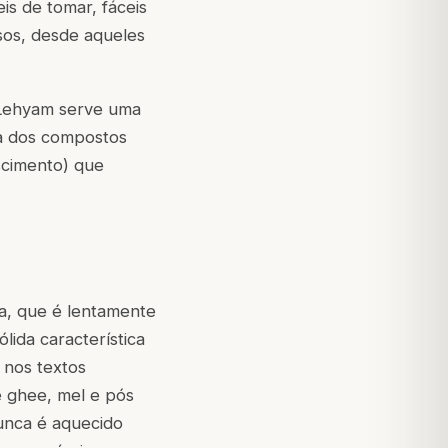
is de tomar, fáceis
sos, desde aqueles
m Lehyam serve uma
ta dos compostos
cimento) que
a, que é lentamente
lida característica
 nos textos
e ghee, mel e pós
nunca é aquecido