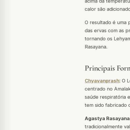
acima da temperatur
calor são adicionad
O resultado é uma p
das ervas com as pr
tornando os Lehyam
Rasayana.
Principais For
Chyavanprash
: O 
centrado no Amalaki
saúde respiratória 
tem sido fabricado 
Agastya Rasayan
tradicionalmente va