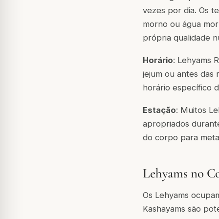
vezes por dia. Os 
morno ou água mo
própria qualidade nu
Horário
: Lehyams 
jejum ou antes das 
horário específico 
Estação
: Muitos L
apropriados durant
do corpo para metab
Lehyams no Co
Os Lehyams ocupam 
Kashayams são pote