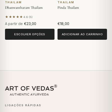
THAILAM
THAILAM
Dhanwantharam Thailam
Pinda Thailam
★★★★★
4.6 (5)
Com base em 5 avaliações
A partir de
€23,00
€18,00
ESCOLHER OPÇÕES
ADICIONAR AO CARRINHO
LIGAÇÕES RÁPIDAS