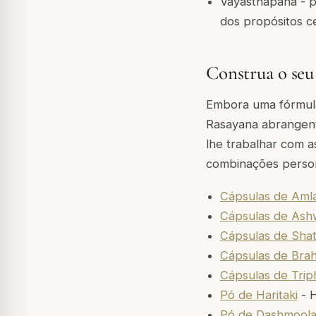
Vayasthapana - p
dos propósitos c
Construa o seu 
Embora uma fórmula
Rasayana abrangente
lhe trabalhar com a
combinações person
Cápsulas de Aml
Cápsulas de As
Cápsulas de Shat
Cápsulas de Bra
Cápsulas de Trip
Pó de Haritaki
- H
Pó de Dashmool