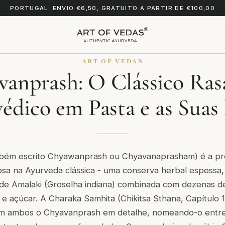
PORTUGAL: ENVIO €6,50, GRATUITO A PARTIR DE €100,00
ART OF VEDAS
vanprash: O Clássico Ras
édico em Pasta e as Suas
bém escrito Chyawanprash ou Chyavanaprasham) é a pr
a na Ayurveda clássica - uma conserva herbal espessa, a
 de Amalaki (Groselha indiana) combinada com dezenas d
e e açúcar. A Charaka Samhita (Chikitsa Sthana, Capítulo 
m ambos o Chyavanprash em detalhe, nomeando-o entre