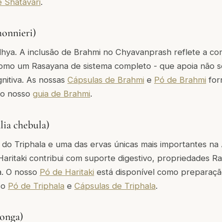
e Shatavari
.
onnieri)
a. A inclusão de Brahmi no Chyavanprash reflete a co
mo um Rasayana de sistema completo - que apoia não só a
itiva. As nossas
Cápsulas de Brahmi
e
Pó de Brahmi
for
 o nosso
guia de Brahmi
.
lia chebula)
 do Triphala e uma das ervas únicas mais importantes na 
aritaki contribui com suporte digestivo, propriedades R
a. O nosso
Pó de Haritaki
está disponível como preparaç
so
Pó de Triphala
e
Cápsulas de Triphala
.
longa)