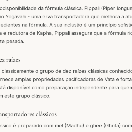
disponibilidade da fórmula clássica. Pippali (Piper longu
omo Yogavahi - uma erva transportadora que melhora a a
redientes na fórmula. A sua inclusão é um princípio sofis
a e redutora de Kapha, Pippali assegura que a fórmula ri
te pesada.
z raízes
 classicamente o grupo de dez raízes clássicas conheci
rnece amplas propriedades pacificadoras de Vata e forta
tá disponível como preparação independente para quem
 este grupo clássico.
ansportadores clássicos
ssico é preparado com mel (Madhu) e ghee (Ghrita) com