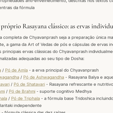
ropriedades anti-envelhecimento, descritas nos textos c
entrais da fórmula
próprio Rasayana clássico: as ervas individu
 completa de Chyavanprash seja a preparação única mai
, a gama da Art of Vedas de pós e cápsulas de ervas ind
s principais ervas clássicas do Chyavanprash individualm
alizadas adequadas ao seu tipo de Dosha:
a
/
Pó de Amla
- a erva principal do Chyavanprash
hwagandha
/
Pó de Ashwagandha
- Rasayana Balya e aqu
avari
/
Pó de Shatavari
- Rasayana refrescante e nutritiv
hmi
/
Pó de Brahmi
- suporte cognitivo Medhya
hala
/
Pó de Triphala
- a fórmula base Tridoshica incluindo
aritaki independente
a
- fórmula clássica das dez raízes