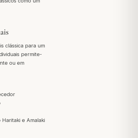
lássicos como um
ais
s clássica para um
ividuais permite-
ente ou em
ecedor
o
 Haritaki e Amalaki