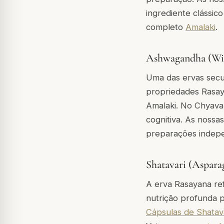
ingrediente clássico
completo
Amalaki
.
Ashwagandha (Wit
Uma das ervas secu
propriedades Rasay
Amalaki. No Chyava
cognitiva. As nossa
preparações indepe
Shatavari (Aspara
A erva Rasayana ref
nutrição profunda p
Cápsulas de Shatav