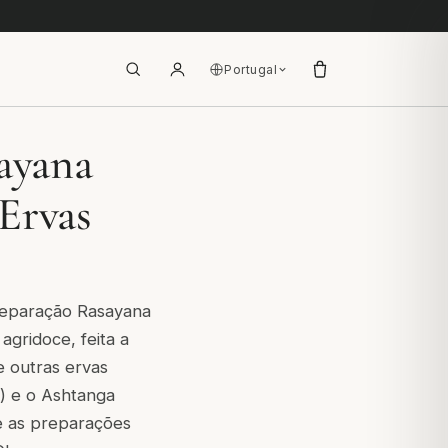
Portugal
ayana
 Ervas
eparação Rasayana
gridoce, feita a
e outras ervas
1) e o Ashtanga
 as preparações