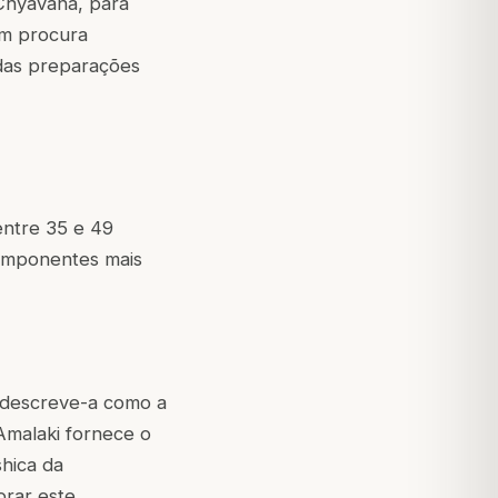
Chyavana, para
em procura
das preparações
entre 35 e 49
componentes mais
 descreve-a como a
Amalaki fornece o
shica da
rar este