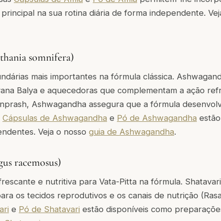
 principal na sua rotina diária de forma independente. Ve
hania somnifera)
ndárias mais importantes na fórmula clássica. Ashwagand
ana Balya e aquecedoras que complementam a ação ref
nprash, Ashwagandha assegura que a fórmula desenvolve r
s
Cápsulas de Ashwagandha
e
Pó de Ashwagandha
estão
ndentes. Veja o nosso
guia de Ashwagandha
.
gus racemosus)
rescante e nutritiva para Vata-Pitta na fórmula. Shatavar
ara os tecidos reprodutivos e os canais de nutrição (Ras
ari
e
Pó de Shatavari
estão disponíveis como preparaçõe