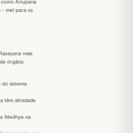
os como Anupana
 - mel para os
Rasayana mais
de órgãos:
o do sistema
la têm afinidade
vas Medhya na