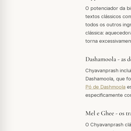
O potenciador da bio
textos clássicos c
todos os outros ing
clássica: aquecedor
torna excessivamen
Dashamoola - as de
Chyavanprash inclui
Dashamoola, que fo
Pó de Dashmoola
es
especificamente com
Mel e Ghee - os tr
O Chyavanprash clá