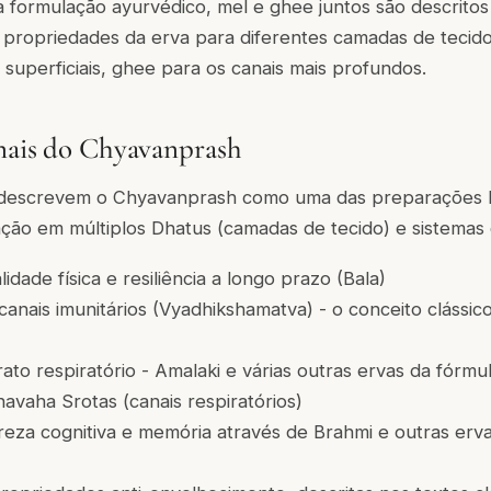
da formulação ayurvédico, mel e ghee juntos são descrit
 propriedades da erva para diferentes camadas de tecido
 superficiais, ghee para os canais mais profundos.
nais do Chyavanprash
s descrevem o Chyavanprash como uma das preparações 
ção em múltiplos Dhatus (camadas de tecido) e sistemas 
idade física e resiliência a longo prazo (Bala)
anais imunitários (Vyadhikshamatva) - o conceito clássic
ato respiratório - Amalaki e várias outras ervas da fórmu
navaha Srotas (canais respiratórios)
reza cognitiva e memória através de Brahmi e outras er