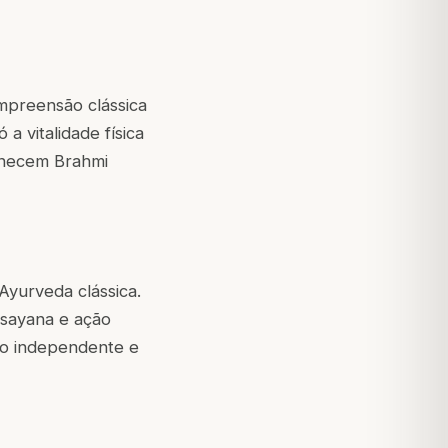
mpreensão clássica
 vitalidade física
necem Brahmi
Ayurveda clássica.
asayana e ação
ão independente e