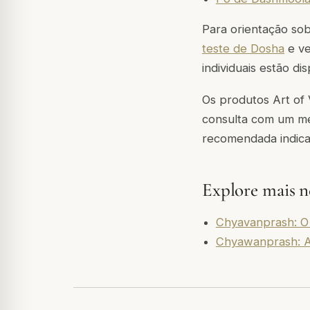
Para orientação sob
teste de Dosha
e ve
individuais estão di
Os produtos Art of
consulta com um méd
recomendada indica
Explore mais ne
Chyavanprash: O 
Chyawanprash: A