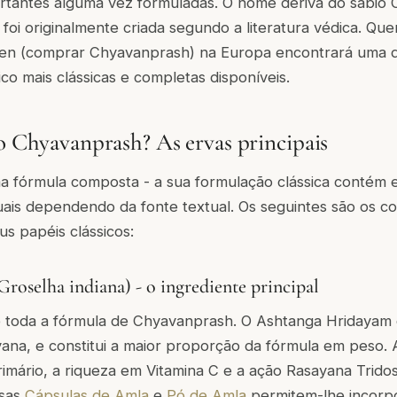
rtantes alguma vez formuladas. O nome deriva do sábio 
oi originalmente criada segundo a literatura védica. Qu
en (comprar Chyavanprash) na Europa encontrará uma 
o mais clássicas e completas disponíveis.
 o Chyavanprash? As ervas principais
 fórmula composta - a sua formulação clássica contém 
duais dependendo da fonte textual. Os seguintes são os 
us papéis clássicos:
roselha indiana) - o ingrediente principal
e toda a fórmula de Chyavanprash. O Ashtanga Hridayam
yana, e constitui a maior proporção da fórmula em peso. 
rimário, a riqueza em Vitamina C e a ação Rasayana Trido
ssas
Cápsulas de Amla
e
Pó de Amla
permitem-lhe incorpo