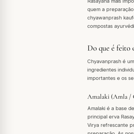
Rasayana mais impo
quem a preparação f
chyawanprash kauf
compostas ayurvédic
Do que é feito
Chyavanprash é uma
ingredientes indivi
importantes e os se
Amalaki (Amla / G
Amalaki é a base d
principal erva Rasa
Virya refrescante p
preparação. As no