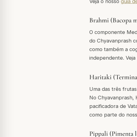
Veja o nosso
guia d
Brahmi (Bacopa m
O componente Medhy
do Chyavanprash co
como também a cogn
independente. Veja
Haritaki (Termina
Uma das três frutas
No Chyavanprash, H
pacificadora de Vat
como parte do nos
Pippali (Pimenta 