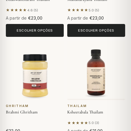
★★★★★
★★★★★
4.6 (5)
5.0 (5)
Com base em 5 avaliações
Com base em 5 avaliações
A partir de
€23,00
A partir de
€23,00
ESCOLHER OPÇÕES
ESCOLHER OPÇÕES
GHRITHAM
THAILAM
Brahmi Ghritham
Ksheerabala Thailam
★★★★★
5.0 (3)
Com base em 3 avaliações
€22,00
A partir de
€21,00