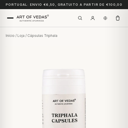
PORTUGAL: ENVIO €6,50, GRATUITO A PARTIR DE €100,00
Início
/
Loja
/ Cápsulas Triphala