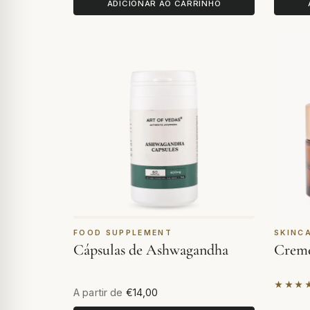
ADICIONAR AO CARRINHO
FOOD SUPPLEMENT
SKINC
Cápsulas de Ashwagandha
Creme
★★★
Com ba
A partir de
€14,00