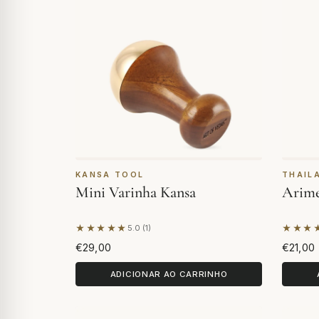
KANSA TOOL
THAIL
Mini Varinha Kansa
Arime
★★★★★
★★★
5.0 (1)
Com base em 1 avaliação
Com ba
€29,00
€21,00
ADICIONAR AO CARRINHO