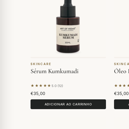
SKINCARE
SKINC
Sérum Kumkumadi
Óleo 
★★★★★
★★★
5.0 (12)
Com base em 12 avaliações
Com ba
€35,00
€35,00
ADICIONAR AO CARRINHO