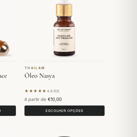
THAILAM
ace
Óleo Nasya
★★★★★
4.9 (13)
Com base em 13 avaliações
A partir de
€10,00
O
ESCOLHER OPÇÕES