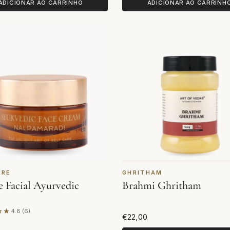
ADICIONAR AO CARRINHO
ADICIONAR AO CARRINH
ARE
GHRITHAM
 Facial Ayurvedic
Brahmi Ghritham
★★
4.8 (6)
se em 6 avaliações
€22,00