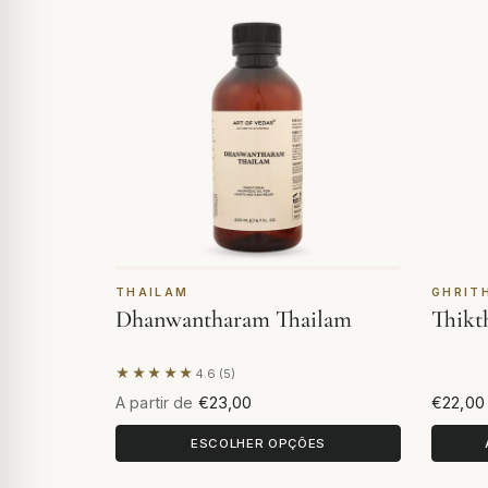
THAILAM
GHRIT
Dhanwantharam Thailam
Thikt
★★★★★
4.6 (5)
Com base em 5 avaliações
A partir de
€23,00
€22,00
ESCOLHER OPÇÕES