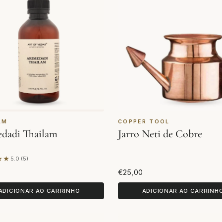
AM
COPPER TOOL
dadi Thailam
Jarro Neti de Cobre
★★
5.0 (5)
se em 5 avaliações
€25,00
ADICIONAR AO CARRINHO
ADICIONAR AO CARRINH