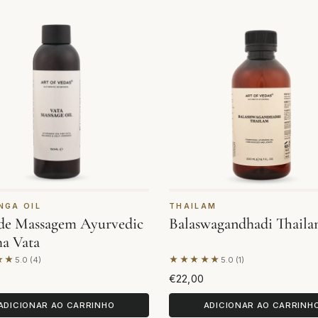
NGA OIL
THAILAM
de Massagem Ayurvedic
Balaswagandhadi Thail
ha Vata
★★
★★★★★
5.0 (4)
5.0 (1)
se em 4 avaliações
Com base em 1 avaliação
€22,00
ADICIONAR AO CARRINHO
ADICIONAR AO CARRINH