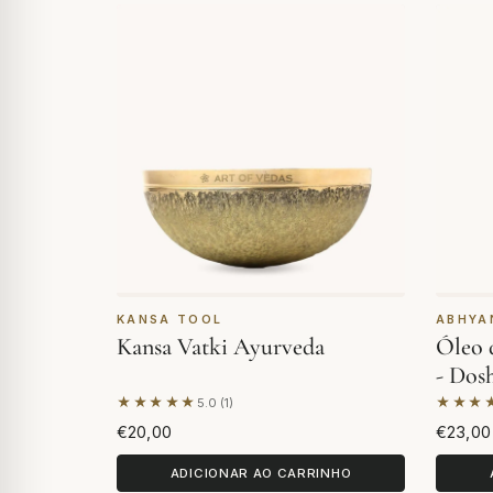
KANSA TOOL
ABHYA
Kansa Vatki Ayurveda
Óleo 
- Dos
★★★★★
★★★
5.0 (1)
Com base em 1 avaliação
Com ba
€20,00
€23,00
ADICIONAR AO CARRINHO