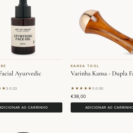
ARE
KANSA TOOL
Facial Ayurvedic
Varinha Kansa - Dupla F
★★
★★★★★
5.0 (2)
5.0 (9)
se em 2 avaliações
Com base em 9 avaliações
€38,00
ADICIONAR AO CARRINHO
ADICIONAR AO CARRINH