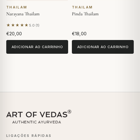
THAILAM
THAILAM
Narayana Thailam
Pinda Thailam
★★★★★
5.0 (1)
Com base em 1 avaliação
€20,00
€18,00
ADICIONAR AO CARRINHO
ADICIONAR AO CARRINHO
LIGAÇÕES RÁPIDAS