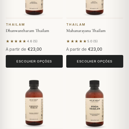
THAILAM
THAILAM
Dhanwantharam Thailam
Mahanarayana Thailam
★★★★★
★★★★★
4.6 (5)
5.0 (5)
Com base em 5 avaliações
Com base em 5 avaliações
A partir de
€23,00
A partir de
€23,00
ESCOLHER OPÇÕES
ESCOLHER OPÇÕES