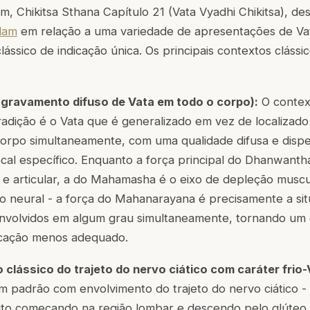
, Chikitsa Sthana Capítulo 21 (Vata Vyadhi Chikitsa), de
lam
em relação a uma variedade de apresentações de Vat
ássico de indicação única. Os principais contextos clássi
agravamento difuso de Vata em todo o corpo):
O context
adição é o Vata que é generalizado em vez de localizad
 corpo simultaneamente, com uma qualidade difusa e disp
al específico. Enquanto a força principal do Dhanwanth
e articular, a do Mahamasha é o eixo de depleção muscu
xo neural - a força do Mahanarayana é precisamente a s
envolvidos em algum grau simultaneamente, tornando um 
icação menos adequado.
 clássico do trajeto do nervo ciático com caráter frio-
m padrão com envolvimento do trajeto do nervo ciático 
ito começando na região lombar e descendo pelo glúteo,