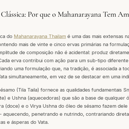
Clássica: Por que o Mahanarayana Tem Am
ica do
Mahanarayana Thailam
é uma das mais extensas n
contendo mais de vinte e cinco ervas primárias na formulaç
mplitude de composição não é acidental: produz diretame
Cada erva contribui com ação para um sub-tipo diferente 
criando uma formulação que, na tradição, é associada a t
ata simultaneamente, em vez de se destacar em uma indi
ésamo (Tila Taila) fornece as qualidades fundamentais S
e) e Ushna (aquecedoras) que são a base de qualquer ól
a (doce) e o Virya Ushna do óleo de sésamo fazem dele o
 - aquecendo, penetrando e nutrindo, contrariando diret
cas e ásperas do Vata.