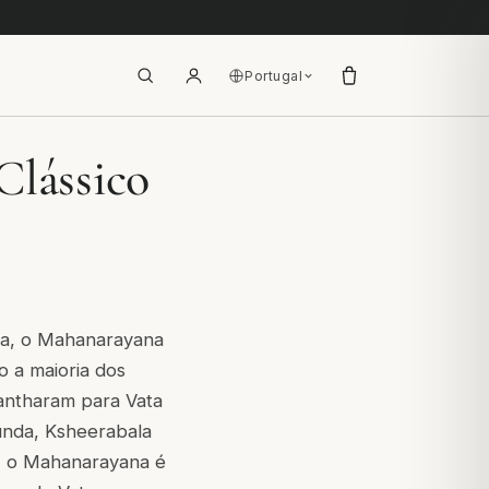
Portugal
Clássico
ica, o Mahanarayana
o a maioria dos
wantharam para Vata
unda, Ksheerabala
 - o Mahanarayana é