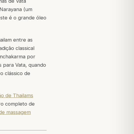
mas de Vata
Narayana
(um
Este é o grande óleo
ilam entre as
dição classical
Panchakarma por
s para Vata, quando
o clássico de
ão de Thailams
ro completo de
s de massagem