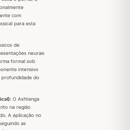
cionalmente
mente com
sical para esta
ssicos de
resentações neurais
arma formal sob
ponente intensivo
a profundidade do
cal):
O Ashtanga
ito na região
do. A aplicação no
seguindo as