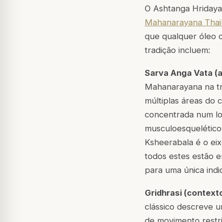
O Ashtanga Hridayam
Mahanarayana Thai
que qualquer óleo cl
tradição incluem:
Sarva Anga Vata (
Mahanarayana na tr
múltiplas áreas do
concentrada num loc
musculoesquelético 
Ksheerabala é o ei
todos estes estão 
para uma única ind
Gridhrasi (contexto
clássico descreve u
de movimento restr