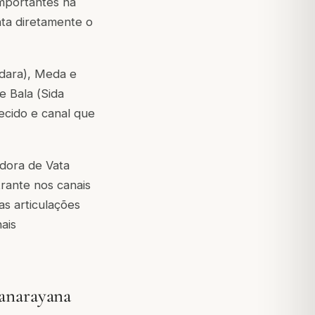
mportantes na
ta diretamente o
dara
), Meda e
 e Bala (
Sida
ecido e canal que
edora de Vata
rante nos canais
as articulações
ais
hanarayana