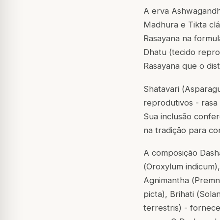
A erva Ashwagandh
Madhura e Tikta clá
Rasayana na formul
Dhatu (tecido repr
Rasayana que o dist
Shatavari (
Asparag
reprodutivos - rasa
Sua inclusão confer
na tradição para co
A composição Dasham
(
Oroxylum indicum
)
Agnimantha (
Premna
picta
), Brihati (
Sola
terrestris
) - fornec