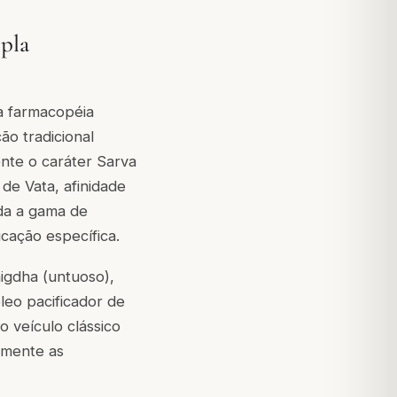
pla
a farmacopéia
ão tradicional
nte o caráter Sarva
de Vata, afinidade
oda a gama de
cação específica.
nigdha (untuoso),
eo pacificador de
 veículo clássico
amente as