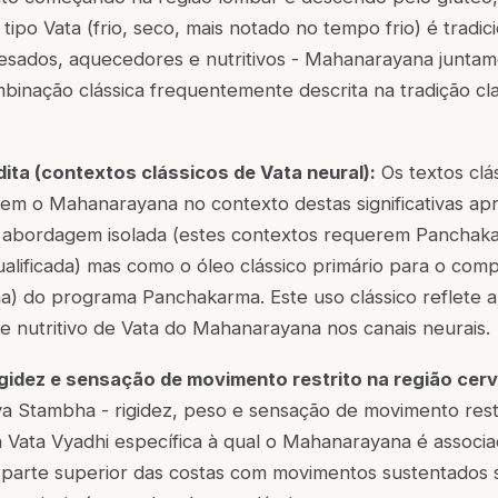
tipo Vata (frio, seco, mais notado no tempo frio) é tradi
pesados, aquecedores e nutritivos - Mahanarayana junta
nação clássica frequentemente descrita na tradição clas
ita (contextos clássicos de Vata neural):
Os textos clá
em o Mahanarayana no contexto destas significativas ap
 abordagem isolada (estes contextos requerem Panchak
qualificada) mas como o óleo clássico primário para o com
a) do programa Panchakarma. Este uso clássico reflete 
 e nutritivo de Vata do Mahanarayana nos canais neurais.
idez e sensação de movimento restrito na região cervi
a Stambha - rigidez, peso e sensação de movimento restr
 Vata Vyadhi específica à qual o Mahanarayana é associa
parte superior das costas com movimentos sustentados 