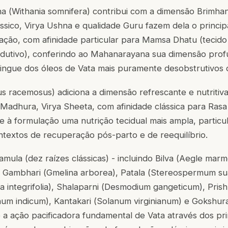
a (
Withania somnifera
) contribui com a dimensão Brimhan
ssico, Virya Ushna e qualidade Guru fazem dela o princip
ação, com afinidade particular para Mamsa Dhatu (tecido
odutivo), conferindo ao Mahanarayana sua dimensão prof
ingue dos óleos de Vata mais puramente desobstrutivos d
us racemosus
) adiciona a dimensão refrescante e nutritiv
 Madhura, Virya Sheeta, com afinidade clássica para Ras
e à formulação uma nutrição tecidual mais ampla, particu
ntextos de recuperação pós-parto e de reequilíbrio.
ula (dez raízes clássicas) - incluindo Bilva (
Aegle marm
, Gambhari (
Gmelina arborea
), Patala (
Stereospermum su
 integrifolia
), Shalaparni (
Desmodium gangeticum
), Pris
num indicum
), Kantakari (
Solanum virginianum
) e Gokshura
e a ação pacificadora fundamental de Vata através dos pri