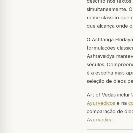
descrito nos textos
simultaneamente. O 
nome clássico que 
que alcança onde q
O Ashtanga Hriday
formulações clássica
Ashtavaidya mantev
séculos. Compreend
é a escolha mais ap
seleção de óleos pa
Art of Vedas inclui
Ayurvédicos
e na
c
comparação de óleo
Ayurvédica
.