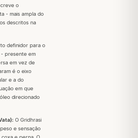
screve o
a - mais ampla do
cos descritos na
o definidor para o
o - presente em
ersa em vez de
aram é o eixo
lar e a do
ituação em que
óleo direcionado
Vata):
O Gridhrasi
- peso e sensação
 coxa e perna. O