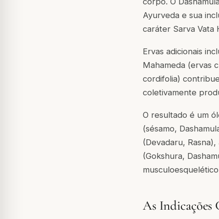
corpo. O Dashamula
Ayurveda e sua inc
caráter Sarva Vata 
Ervas adicionais inc
Mahameda (ervas clá
cordifolia
) contribu
coletivamente prod
O resultado é um ól
(sésamo, Dashamula
(Devadaru, Rasna), 
(Gokshura, Dashamu
musculoesquelético
As Indicações 