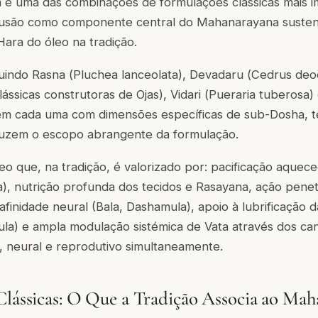
 é uma das combinações de formulações clássicas mais i
lusão como componente central do Mahanarayana susten
Hara do óleo na tradição.
luindo Rasna (
Pluchea lanceolata
), Devadaru (
Cedrus deo
ssicas construtoras de Ojas), Vidari (
Pueraria tuberosa
)
em cada uma com dimensões específicas de sub-Dosha, t
uzem o escopo abrangente da formulação.
eo que, na tradição, é valorizado por: pacificação aquec
), nutrição profunda dos tecidos e Rasayana, ação penet
afinidade neural (Bala, Dashamula), apoio à lubrificação d
la) e ampla modulação sistémica de Vata através dos can
, neural e reprodutivo simultaneamente.
Clássicas: O Que a Tradição Associa ao Ma