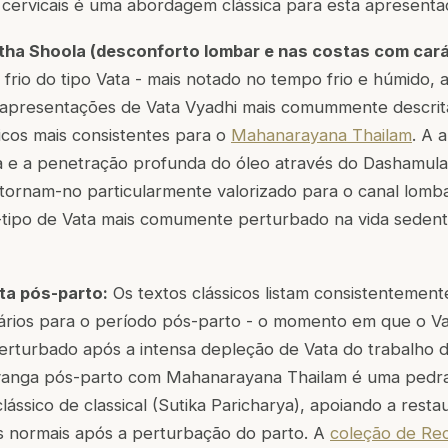
 cervicais é uma abordagem clássica para esta apresenta
htha Shoola (desconforto lombar e nas costas com cará
frio do tipo Vata - mais notado no tempo frio e húmido, a
 apresentações de Vata Vyadhi mais comummente descrita
icos mais consistentes para o
Mahanarayana Thailam
. A 
ta e a penetração profunda do óleo através do Dashamul
tornam-no particularmente valorizado para o canal lomba
-tipo de Vata mais comumente perturbado na vida sedent
ta pós-parto:
Os textos clássicos listam consistenteme
mários para o período pós-parto - o momento em que o Va
perturbado após a intensa depleção de Vata do trabalho 
yanga pós-parto com Mahanarayana Thailam é uma pedra
lássico de classical (Sutika Paricharya), apoiando a resta
is normais após a perturbação do parto. A
coleção de Re