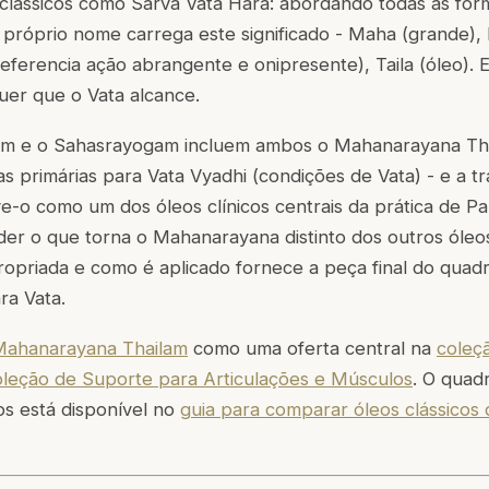
 clássicos como Sarva Vata Hara: abordando todas as for
próprio nome carrega este significado -
Maha
(grande),
referencia ação abrangente e onipresente),
Taila
(óleo). 
uer que o Vata alcance.
am e o Sahasrayogam incluem ambos o Mahanarayana Tha
s primárias para Vata Vyadhi (condições de Vata) - e a tra
e-o como um dos óleos clínicos centrais da prática de 
er o que torna o Mahanarayana distinto dos outros óleo
ropriada e como é aplicado fornece a peça final do quadr
ra Vata.
Mahanarayana Thailam
como uma oferta central na
coleç
oleção de Suporte para Articulações e Músculos
. O quad
s está disponível no
guia para comparar óleos clássico