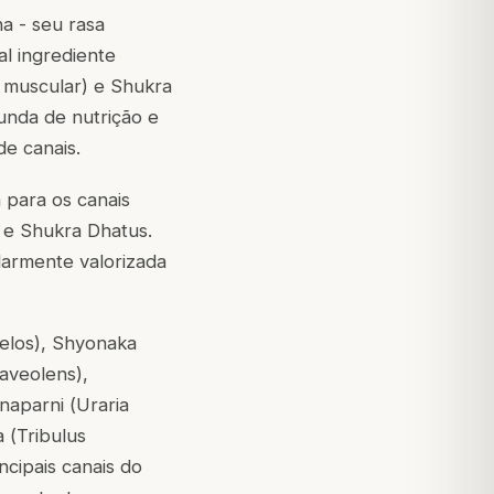
a - seu rasa
al ingrediente
 muscular) e Shukra
unda de nutrição e
e canais.
a para os canais
a e Shukra Dhatus.
larmente valorizada
elos
), Shyonaka
aveolens
),
hnaparni (
Uraria
 (
Tribulus
ncipais canais do