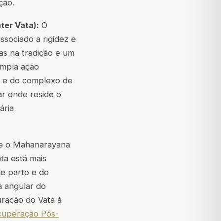
ção.
ter Vata):
O
ssociado a rigidez e
s na tradição e um
ampla ação
a e do complexo de
r onde reside o
ária
nte o Mahanarayana
ta está mais
de parto e do
 angular do
uração do Vata à
cuperação Pós-