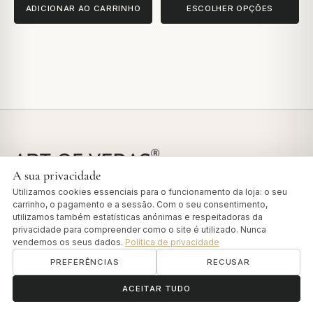
ADICIONAR AO CARRINHO
ESCOLHER OPÇÕES
A sua privacidade
Utilizamos cookies essenciais para o funcionamento da loja: o seu
carrinho, o pagamento e a sessão. Com o seu consentimento,
LIGAÇÕES RÁPIDAS
utilizamos também estatísticas anónimas e respeitadoras da
privacidade para compreender como o site é utilizado. Nunca
Todos os produtos
vendemos os seus dados.
Política de privacidade
A nossa história
PREFERÊNCIAS
RECUSAR
Seguir a encomenda
ॐ
Teste Dosha
Precisa de ajuda?
ACEITAR TUDO
Vedas Insights