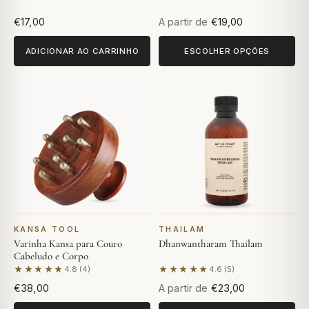
€17,00
A partir de
€19,00
ADICIONAR AO CARRINHO
ESCOLHER OPÇÕES
KANSA TOOL
THAILAM
Varinha Kansa para Couro
Dhanwantharam Thailam
Cabeludo e Corpo
★★★★★
★★★★★
4.8 (4)
4.6 (5)
Com base em 4 avaliações
Com base em 5 avaliações
€38,00
A partir de
€23,00