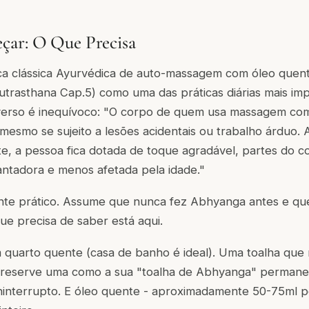
çar: O Que Precisa
ca clássica Ayurvédica de auto-massagem com óleo quent
trasthana Cap.5) como uma das práticas diárias mais im
verso é inequívoco: "O corpo de quem usa massagem co
 mesmo se sujeito a lesões acidentais ou trabalho árduo
e, a pessoa fica dotada de toque agradável, partes do co
antadora e menos afetada pela idade."
nte prático. Assume que nunca fez Abhyanga antes e qu
que precisa de saber está aqui.
quarto quente (casa de banho é ideal). Uma toalha que 
(reserve uma como a sua "toalha de Abhyanga" permane
ninterrupto. E óleo quente - aproximadamente 50-75ml p