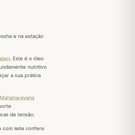
Dosha e na estação
ilam
. Este é o óleo
fundamente nutritivo
çar a sua prática
Mahanarayana
porte
icas de tensão.
 com leite confere