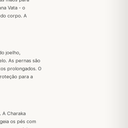
ana Vata - o
 do corpo. A
o joelho,
elo. As pernas são
tos prolongados. O
roteção para a
. A Charaka
geia os pés com