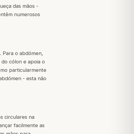
queça das mãos -
contêm numerosos
). Para o abdómen,
 do cólon e apoia o
omo particularmente
o abdómen - esta não
 circulares na
ançar facilmente as
nas mãos para