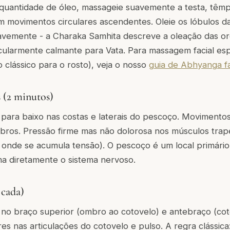
antidade de óleo, massageie suavemente a testa, têmp
m movimentos circulares ascendentes. Oleie os lóbulos da
uavemente - a Charaka Samhita descreve a oleação das or
cularmente calmante para Vata. Para massagem facial es
 clássico para o rosto), veja o nosso
guia de Abhyanga fa
 (2 minutos)
ara baixo nas costas e laterais do pescoço. Movimentos
bros. Pressão firme mas não dolorosa nos músculos trapé
onde se acumula tensão). O pescoço é um local primário 
ma diretamente o sistema nervoso.
 cada)
no braço superior (ombro ao cotovelo) e antebraço (coto
es nas articulações do cotovelo e pulso. A regra clássic