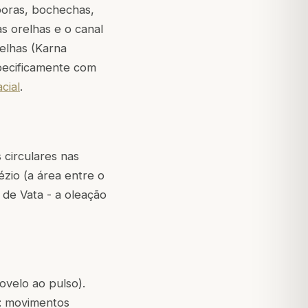
oras, bochechas,
s orelhas e o canal
elhas (Karna
pecificamente com
cial
.
 circulares nas
zio (a área entre o
de Vata - a oleação
velo ao pulso).
a: movimentos