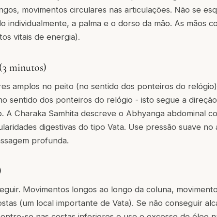
ngos, movimentos circulares nas articulações. Não se es
o individualmente, a palma e o dorso da mão. As mãos 
os vitais de energia).
(3 minutos)
es amplos no peito (no sentido dos ponteiros do relógio
 sentido dos ponteiros do relógio - isto segue a direção
o. A Charaka Samhita descreve o Abhyanga abdominal c
ularidades digestivas do tipo Vata. Use pressão suave n
assagem profunda.
)
eguir. Movimentos longos ao longo da coluna, movimentos
costas (um local importante de Vata). Se não conseguir alc
entre-se nas costas inferiores e use o excesso de óleo 