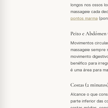
longos nos ossos lo
massageie cada ded
pontos marma
(pont
Peito e Abdómen 
Movimentos circular
massageie sempre no
movimento digestiv
benéfico para irreg
é uma área para m
Costas (2 minutos
Alcance o que cons
parte inferior das 
costas médias, conc