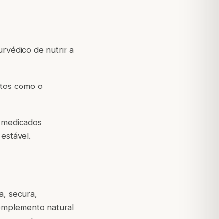
rvédico de nutrir a
xtos como o
s medicados
estável.
a, secura,
complemento natural