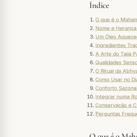
Índice
O que é o Maham
Nome e Herança 
Um Óleo Aquecedo
Ingredientes Trad
A Arte do Taila P
Qualidades Senso
O Ritual da Abhy
Como Usar no Dia
Conforto Sazona
Integrar numa Ro
Conservação e C
Perguntas Frequ
O que é o Mah