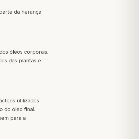
 parte da herança
dos óleos corporais.
des das plantas e
cteos utilizados
do óleo final.
uem para a