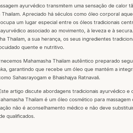
ssagem ayurvédico transmitem uma sensação de calor tã
hailam. Apreciado há séculos como óleo corporal aque
 ocupa um lugar especial entre os óleos tradicionais centr
o ayurvédico associado ao movimento, à leveza e à secura.
 Thailam, a sua herança, os seus ingredientes tradicion
ocuidado quente e nutritivo.
fornecemos Mahamasha Thailam autêntico preparado seg
Paka, garantindo que recebe um óleo que mantém a integr
 como Sahasrayogam e Bhaishajya Ratnavali.
ste artigo discute abordagens tradicionais ayurvédico e 
 Mahamasha Thailam é um óleo cosmético para massagem 
mação não é aconselhamento médico e não deve substitui
de qualificados.