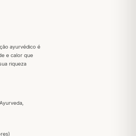
ição ayurvédico é
de e calor que
sua riqueza
 Ayurveda,
res)