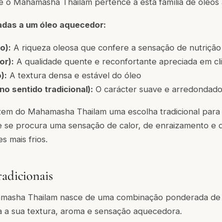
 e o Mahamasha Thailam pertence a esta família de óleos
adas a um óleo aquecedor:
o):
A riqueza oleosa que confere a sensação de nutrição
or):
A qualidade quente e reconfortante apreciada em cli
):
A textura densa e estável do óleo
o sentido tradicional):
O carácter suave e arredondado
zem do Mahamasha Thailam uma escolha tradicional para r
 se procura uma sensação de calor, de enraizamento e d
 mais frios.
radicionais
masha Thailam nasce de uma combinação ponderada de i
a a sua textura, aroma e sensação aquecedora.