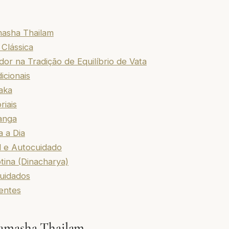
asha Thailam
Clássica
r na Tradição de Equilíbrio de Vata
icionais
aka
riais
anga
 a Dia
l e Autocuidado
tina (Dinacharya)
uidados
entes
amasha Thailam