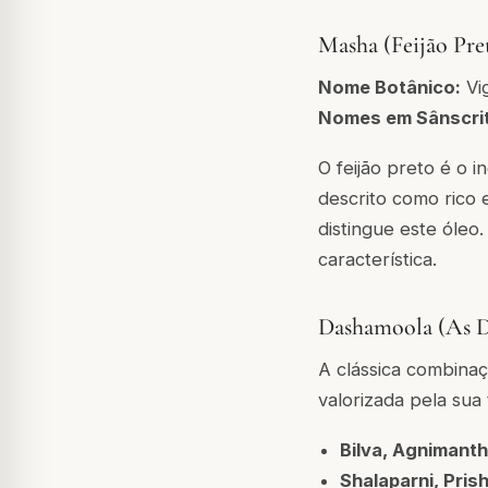
Masha (Feijão Pre
Nome Botânico:
Vi
Nomes em Sânscrit
O feijão preto é o 
descrito como rico 
distingue este óle
característica.
Dashamoola (As D
A clássica combina
valorizada pela sua 
Bilva, Agnimant
Shalaparni, Pris