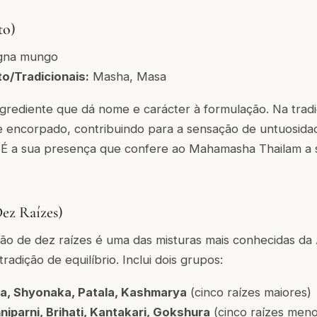
to)
gna mungo
o/Tradicionais:
Masha, Masa
ingrediente que dá nome e carácter à formulação. Na trad
e encorpado, contribuindo para a sensação de untuosida
o. É a sua presença que confere ao Mahamasha Thailam a 
ez Raízes)
ção de dez raízes é uma das misturas mais conhecidas da
tradição de equilíbrio. Inclui dois grupos:
ha, Shyonaka, Patala, Kashmarya
(cinco raízes maiores)
hniparni, Brihati, Kantakari, Gokshura
(cinco raízes meno