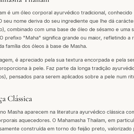
m é um óleo corporal ayurvédico tradicional, conhecido 
O seu nome deriva do seu ingrediente que lhe dá carácter
to), combinado com uma base de óleo de sésamo e uma s
 O prefixo "Maha" significa grande ou maior, refletindo a 
a família dos óleos à base de Masha.
gem, é apreciado pela sua textura encorpada e pela se
roporciona à pele. Faz parte da longa tradição ayurvéd
vos), pensados para serem aplicados sobre a pele num ritu
a Clássica
no Masha aparecem na literatura ayurvédico clássica com
corporais aquecedores. O Mahamasha Thailam, em particul
amente construída em torno do feijão preto, valorizado 