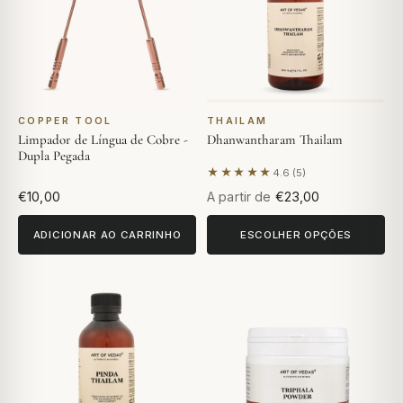
COPPER TOOL
THAILAM
Limpador de Língua de Cobre -
Dhanwantharam Thailam
Dupla Pegada
★★★★★
4.6 (5)
Com base em 5 avaliações
€10,00
A partir de
€23,00
ADICIONAR AO CARRINHO
ESCOLHER OPÇÕES