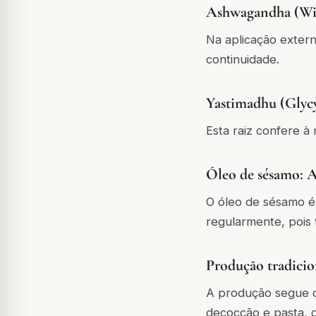
Ashwagandha (Wit
Na aplicação exter
continuidade.
Yastimadhu (Glycy
Esta raiz confere à
Óleo de sésamo: A 
O óleo de sésamo é
regularmente, pois
Produção tradicio
A produção segue o
decocção e pasta, 