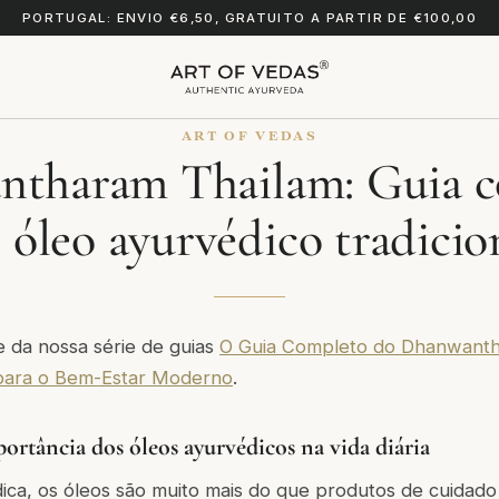
PORTUGAL: ENVIO €6,50, GRATUITO A PARTIR DE €100,00
ART OF VEDAS
tharam Thailam: Guia 
 óleo ayurvédico tradicio
te da nossa série de guias
O Guia Completo do Dhanwanth
 para o Bem-Estar Moderno
.
ortância dos óleos ayurvédicos na vida diária
ica, os óleos são muito mais do que produtos de cuidado 