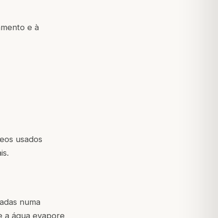
amento e à
leos usados
is.
madas numa
e a água evapore