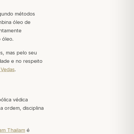
segundo métodos
mbina óleo de
entamente
 óleo.
os, mas pelo seu
idade e no respeito
 Vedas
.
ólica védica
 ordem, disciplina
am Thailam
é