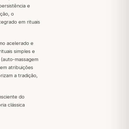
ersistência e
ção, o
tegrado em rituais
mo acelerado e
ituais simples e
a (auto-massagem
sem atribuições
izam a tradição,
nsciente do
ia clássica