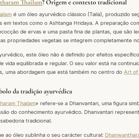
haram Thailam
? Origem e contexto tradicional
ailam
é um óleo ayurvédico clássico (Taila), produzido 
tos em textos como o
Ashtanga Hridaya
. A preparação co
ocção de ervas e uma pasta fina de plantas, que são l
 as propriedades vegetais se integrem completamente no
yurvédico, este óleo não é definido por efeitos específic
e vida equilibrada e regular. O seu valor está na continu
ais, uma abordagem que está também no centro do
Art of
olo da tradição ayurvédica
haram Thailam
» refere-se a Dhanvantari, uma figura simb
ssão do conhecimento ayurvédico. Dhanvantari representa
sabedoria tradicional.
e ao óleo sublinha o seu carácter cultural:
Dhanwanthar