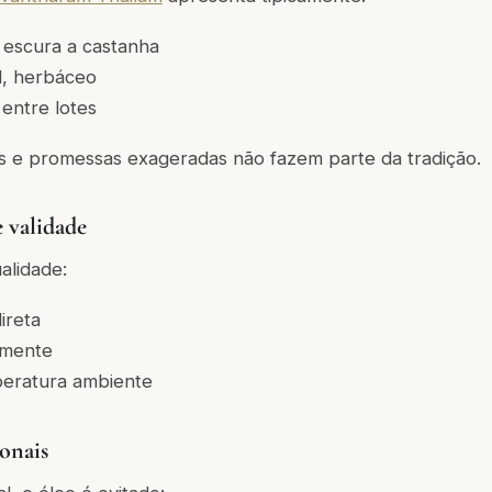
escura a castanha
l, herbáceo
 entre lotes
iais e promessas exageradas não fazem parte da tradição.
 validade
alidade:
ireta
amente
peratura ambiente
ionais