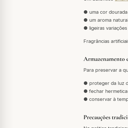
● uma cor dourada 
● um aroma natura
● ligeiras variações
Fragrâncias artific
Armazenamento e
Para preservar a qu
● proteger da luz d
● fechar hermetic
● conservar à tem
Precauções tradic