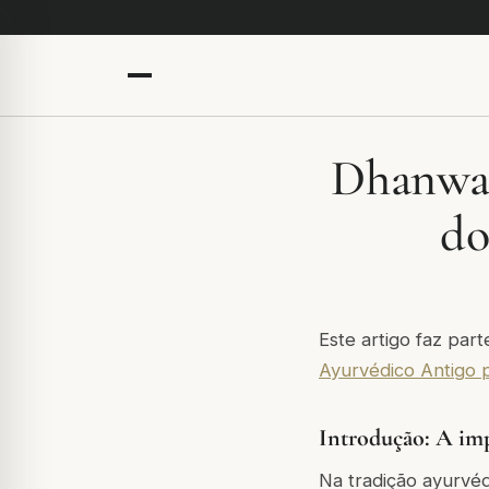
Dhanwan
do
Este artigo faz par
Ayurvédico Antigo
Introdução: A imp
Na tradição ayurvéd