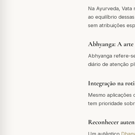
Na Ayurveda, Vata 
ao equilíbrio dessa
sem atribuições esp
Abhyanga: A arte
Abhyanga refere-se 
diário de atenção p
Integração na roti
Mesmo aplicações cu
tem prioridade sobr
Reconhecer autent
Um autêntico
Dhan