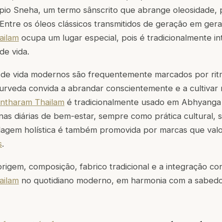
pio Sneha, um termo sânscrito que abrange oleosidade, p
Entre os óleos clássicos transmitidos de geração em gera
ailam
ocupa um lugar especial, pois é tradicionalmente in
de vida.
s de vida modernos são frequentemente marcados por rit
yurveda convida a abrandar conscientemente e a cultivar r
ntharam Thailam
é tradicionalmente usado em Abhyang
nas diárias de bem-estar, sempre como prática cultural, 
dagem holística é também promovida por marcas que valor
s
.
 origem, composição, fabrico tradicional e a integração co
ailam
no quotidiano moderno, em harmonia com a sabedor