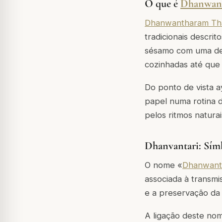
O que é
Dhanwant
Dhanwantharam Th
tradicionais descri
sésamo com uma dec
cozinhadas até que
Do ponto de vista a
papel numa rotina d
pelos ritmos natur
Dhanvantari: Símb
O nome «
Dhanwant
associada à transmi
e a preservação da 
A ligação deste nom