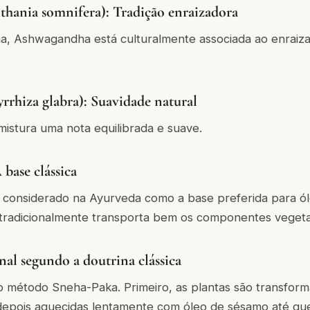
hania somnifera): Tradição enraizadora
na, Ashwagandha está culturalmente associada ao enraiz
rrhiza glabra): Suavidade natural
 mistura uma nota equilibrada e suave.
base clássica
 considerado na Ayurveda como a base preferida para ó
 tradicionalmente transporta bem os componentes vegeta
nal segundo a doutrina clássica
 método Sneha-Paka. Primeiro, as plantas são transfor
depois aquecidas lentamente com óleo de sésamo até qu