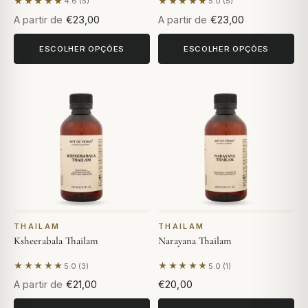
★★★★★
★★★★★
4.6 (5)
5.0 (5)
Com base em 5 avaliações
Com base em 5 avaliações
A partir de
€23,00
A partir de
€23,00
ESCOLHER OPÇÕES
ESCOLHER OPÇÕES
THAILAM
THAILAM
Ksheerabala Thailam
Narayana Thailam
★★★★★
★★★★★
5.0 (3)
5.0 (1)
Com base em 3 avaliações
Com base em 1 avaliação
A partir de
€21,00
€20,00