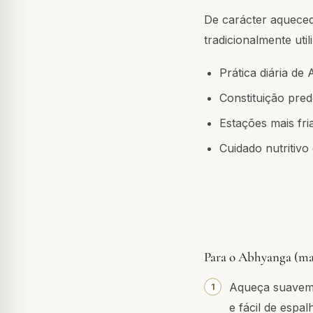
De carácter aqueced
tradicionalmente uti
Prática diária d
Constituição pre
Estações mais fr
Cuidado nutritivo
Para o Abhyanga (ma
Aqueça suaveme
e fácil de espal