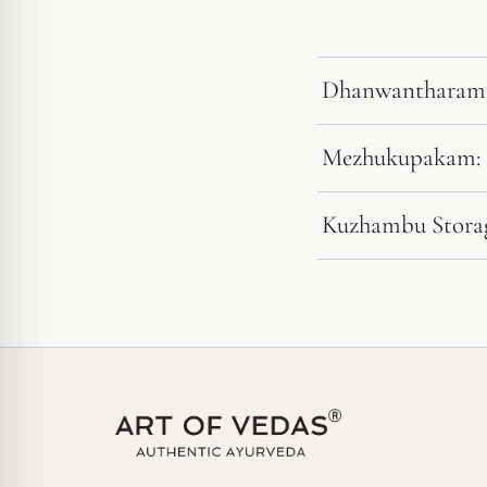
Dhanwantharam 
Mezhukupakam: S
Kuzhambu Storag