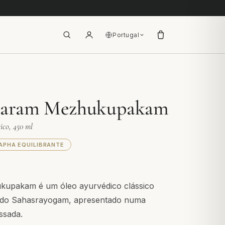
Portugal
aram Mezhukupakam
ico, 450 ml
APHA EQUILIBRANTE
upakam é um óleo ayurvédico clássico
 do Sahasrayogam, apresentado numa
ssada.