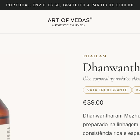
PORTUGAL: ENVIO €6,50, GRATUITO A PARTIR DE €100,00
THAILAM
Dhanwanth
Óleo corporal ayurvédico cláss
VATA EQUILIBRANTE
K
€39,00
Dhanwantharam Mezhuk
preparado na linhagem
consistência rica e espe