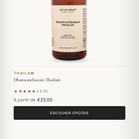
THAILAM
Dhanwantharam Thailam
★★★★★
4.6 (5)
Com base em 5 avaliações
A partir de
€23,00
ESCOLHER OPÇÕES