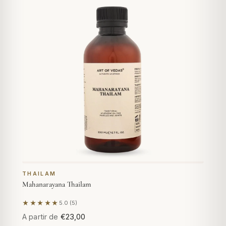
THAILAM
Mahanarayana Thailam
★★★★★
5.0 (5)
Com base em 5 avaliações
A partir de
€23,00