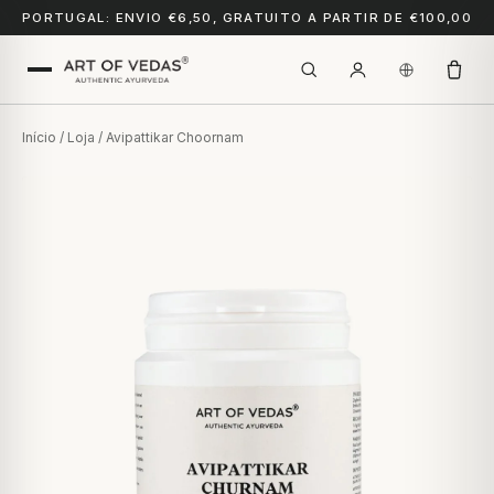
PORTUGAL: ENVIO €6,50, GRATUITO A PARTIR DE €100,00
Início
/
Loja
/ Avipattikar Choornam