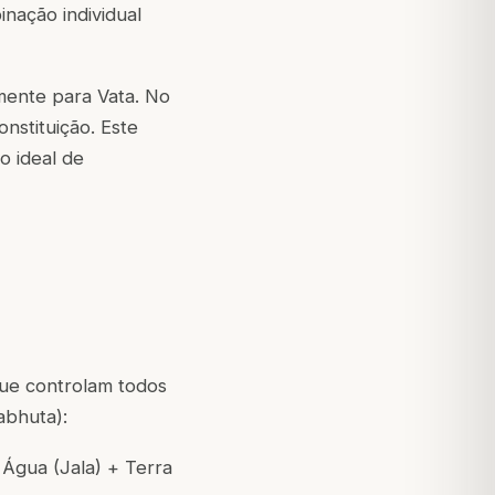
inação individual
mente para Vata. No
nstituição. Este
o ideal de
que controlam todos
abhuta):
Água (Jala) + Terra