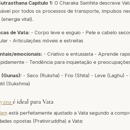
utrasthana Capítulo 1:
O Charaka Samhita descreve Vat
ável por todos os processos de transporte, impulsos ne
(energia vital).
icas de Vata:
- Corpo leve e esguio - Pele e cabelo secos
gular - Articulações móveis e estreitas
ntais/emocionais:
- Criativo e entusiasta - Aprende rap
idamente - Tendência para inquietação e preocupações 
 (Gunas):
- Seco (Ruksha) - Frio (Shita) - Leve (Laghu) -
til (Sukshma)
ayana
é ideal para Vata
lam
está perfeitamente ajustado a Vata segundo a compr
dades opostas (Prativiruddha) a Vata: