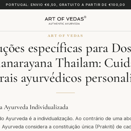
PORTUGAL: ENVIO €6,50, GRATUITO A PARTIR DE €100,00
ART OF VEDAS
uções específicas para Do
anarayana Thailam: Cuid
rais ayurvédicos personal
ca Ayurveda Individualizada
 do Ayurveda é a individualização. Ao contrário de uma 
o Ayurveda considera a constituição única (Prakriti) de ca