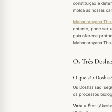
constituição é dete
molda as nossas cara
Mahanarayana Thai
entanto, pode ser u
guia oferece protoc
Mahanarayana Thai
Os Três Doshas
O que são Doshas
Os Doshas são, segu
os processos bioló
Vata
= Éter (Akash