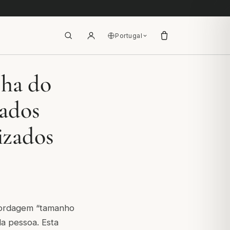
Portugal
sha do
ados
izados
abordagem “tamanho
da pessoa. Esta