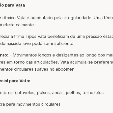
ão para Vata
 rítmico Vata é aumentado pela irregularidade. Uma téc
m efeito calmante.
dia a firme Tipos Vata beneficiam de uma pressão estab
demasiado leve pode ser insuficiente.
nto:
- Movimentos longos e deslizantes ao longo dos me
res em torno das articulações, Vata acumula-se preferen
imentos circulares suaves no abdómen
cial para Vata:
bros, cotovelos, pulsos, ancas, joelhos, tornozelos
ra para movimentos circulares