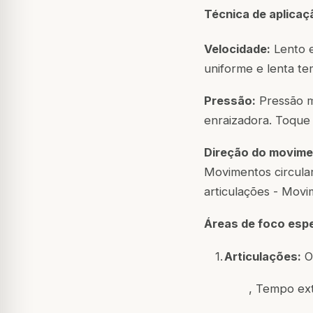
Técnica de aplicaç
Velocidade:
Lento e
uniforme e lenta te
Pressão:
Pressão mé
enraizadora. Toque 
Direção do movime
Movimentos circula
articulações - Mov
Áreas de foco espe
1.
Articulações:
Om
,
Tempo ext