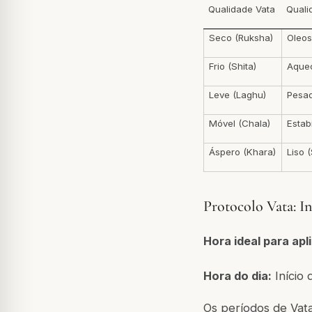
Qualidade Vata
Qual
Seco (Ruksha)
Oleos
Frio (Shita)
Aque
Leve (Laghu)
Pesad
Móvel (Chala)
Estabi
Áspero (Khara)
Liso 
Protocolo Vata: In
Hora ideal para ap
Hora do dia:
Início 
Os períodos de Vata