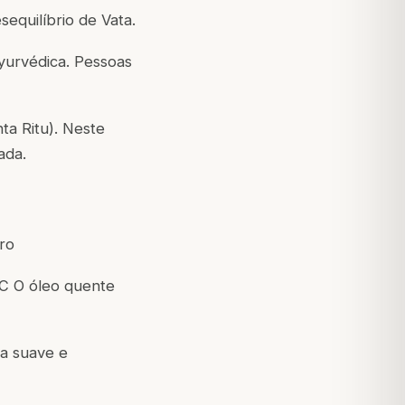
sequilíbrio de Vata.
yurvédica. Pessoas
ta Ritu).
Neste
ada.
ro
°C O óleo quente
ca suave e