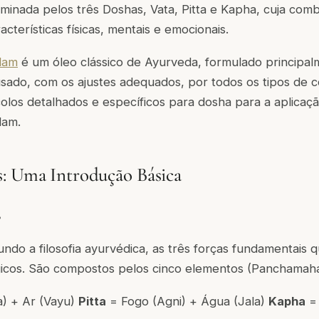
rminada pelos três Doshas, Vata, Pitta e Kapha, cuja comb
cterísticas físicas, mentais e emocionais.
lam
é um óleo clássico de Ayurveda, formulado principal
sado, com os ajustes adequados, por todos os tipos de co
olos detalhados e específicos para dosha para a aplicaçã
lam.
: Uma Introdução Básica
?
ndo a filosofia ayurvédica, as três forças fundamentais 
gicos. São compostos pelos cinco elementos (Panchamah
a) + Ar (Vayu)
Pitta
= Fogo (Agni) + Água (Jala)
Kapha
= 