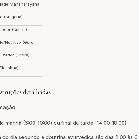
idade Mahanarayana
o (Snigdha)
cedor (Ushna)
o/Nutritivo (Guru)
lizador (Sthira)
(Slakshna)
struções detalhadas
licação
da manhã (6:00-10:00) ou final da tarde (14:00-18:00)
 do dia segundo a doutrina ayurvédica são das 2:00 às 6: