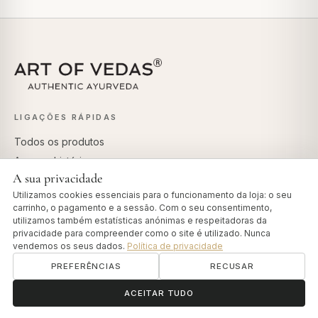
LIGAÇÕES RÁPIDAS
Todos os produtos
A nossa história
A sua privacidade
Seguir a encomenda
Utilizamos cookies essenciais para o funcionamento da loja: o seu
Teste Dosha
carrinho, o pagamento e a sessão. Com o seu consentimento,
Vedas Insights
utilizamos também estatísticas anónimas e respeitadoras da
privacidade para compreender como o site é utilizado. Nunca
vendemos os seus dados.
Política de privacidade
APOIO AO CLIENTE
PREFERÊNCIAS
RECUSAR
Contacto
ॐ
Precisa de ajuda?
ACEITAR TUDO
Política de envio
Política de reembolso