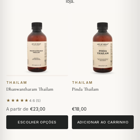
loja.
THAILAM
THAILAM
Dhanwantharam Thailam
Pinda Thailam
★★★★★
4.6 (5)
Com base em 5 avaliações
A partir de
€23,00
€18,00
ESCOLHER OPÇÕES
ADICIONAR AO CARRINHO