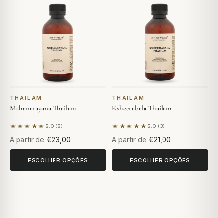
THAILAM
THAILAM
Mahanarayana Thailam
Ksheerabala Thailam
★★★★★
★★★★★
5.0 (5)
5.0 (3)
Com base em 5 avaliações
Com base em 3 avaliações
A partir de
€23,00
A partir de
€21,00
ESCOLHER OPÇÕES
ESCOLHER OPÇÕES