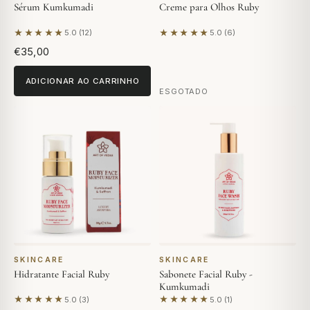
Sérum Kumkumadi
Creme para Olhos Ruby
★★★★★
★★★★★
5.0 (12)
5.0 (6)
Com base em 12 avaliações
Com base em 6 avaliações
€35,00
ADICIONAR AO CARRINHO
ESGOTADO
SKINCARE
SKINCARE
Hidratante Facial Ruby
Sabonete Facial Ruby -
Kumkumadi
★★★★★
★★★★★
5.0 (3)
5.0 (1)
Com base em 3 avaliações
Com base em 1 avaliação