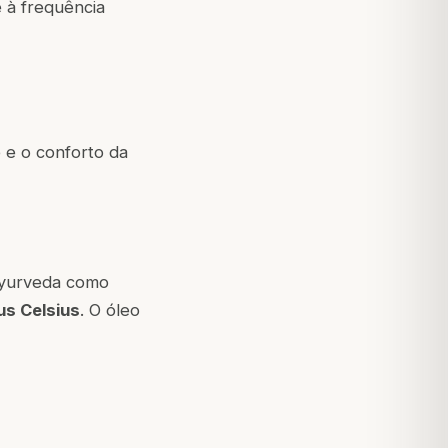
 à frequência
e e o conforto da
Ayurveda como
us Celsius
. O óleo