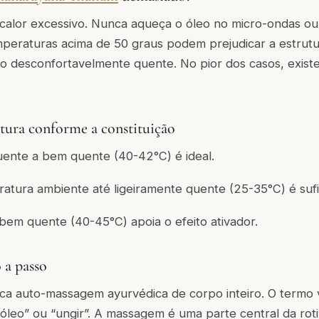
e calor excessivo. Nunca aqueça o óleo no micro-ondas o
mperaturas acima de 50 graus podem prejudicar a estrutu
eo desconfortavelmente quente. No pior dos casos, existe
tura conforme a constituição
ente a bem quente (40-42°C) é ideal.
tura ambiente até ligeiramente quente (25-35°C) é sufi
bem quente (40-45°C) apoia o efeito ativador.
 a passo
ica auto-massagem ayurvédica de corpo inteiro. O termo 
m óleo” ou “ungir”. A massagem é uma parte central da roti