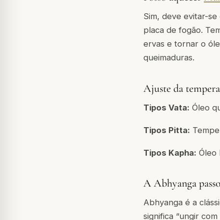
Sim, deve evitar-s
placa de fogão. Te
ervas e tornar o ól
queimaduras.
Ajuste da tempera
Tipos Vata:
Óleo qu
Tipos Pitta:
Tempera
Tipos Kapha:
Óleo 
A Abhyanga passo
Abhyanga é a cláss
significa “ungir co