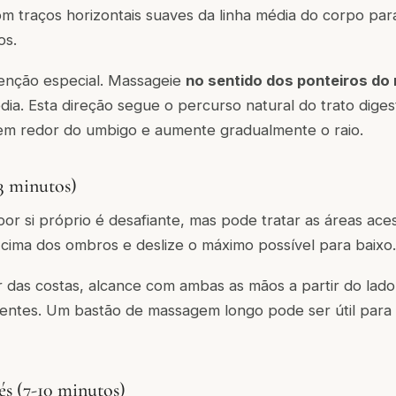
om traços horizontais suaves da linha média do corpo par
os.
tenção especial. Massageie
no sentido dos ponteiros do 
ia. Esta direção segue o percurso natural do trato dig
em redor do umbigo e aumente gradualmente o raio.
-3 minutos)
por si próprio é desafiante, mas pode tratar as áreas ace
cima dos ombros e deslize o máximo possível para baixo.
or das costas, alcance com ambas as mãos a partir do la
ntes. Um bastão de massagem longo pode ser útil para ár
pés (7-10 minutos)