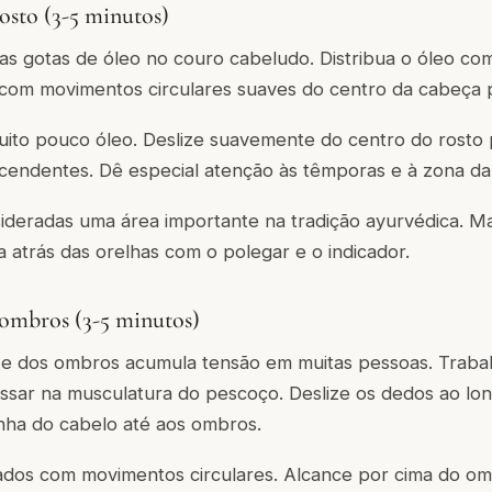
rosto (3-5 minutos)
 gotas de óleo no couro cabeludo. Distribua o óleo co
com movimentos circulares suaves do centro da cabeça p
uito pouco óleo. Deslize suavemente do centro do rosto
endentes. Dê especial atenção às têmporas e à zona da
sideradas uma área importante na tradição ayurvédica. M
a atrás das orelhas com o polegar e o indicador.
 ombros (3-5 minutos)
e dos ombros acumula tensão em muitas pessoas. Traba
sar na musculatura do pescoço. Deslize os dedos ao lon
nha do cabelo até aos ombros.
ados com movimentos circulares. Alcance por cima do o