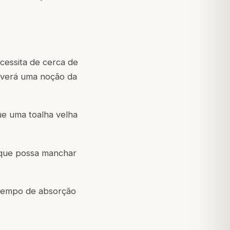
essita de cerca de
olverá uma noção da
ue uma toalha velha
 que possa manchar
 tempo de absorção