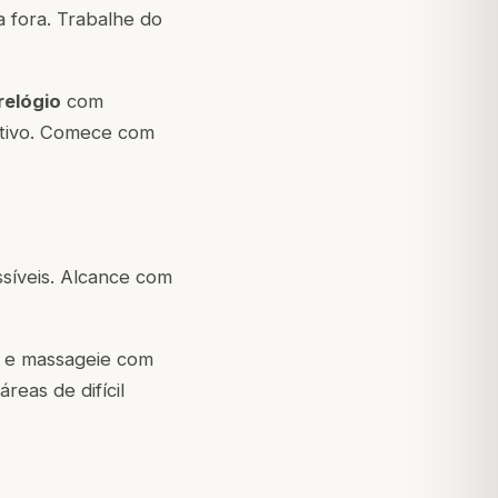
a fora. Trabalhe do
relógio
com
estivo. Comece com
ssíveis. Alcance com
do e massageie com
eas de difícil