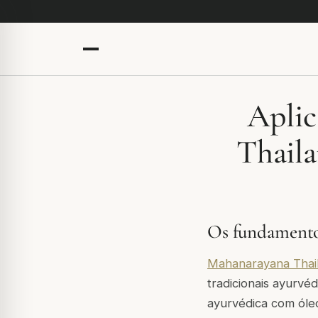
Aplic
Thail
Os fundamento
Mahanarayana Thai
tradicionais ayurvé
ayurvédica com óleo