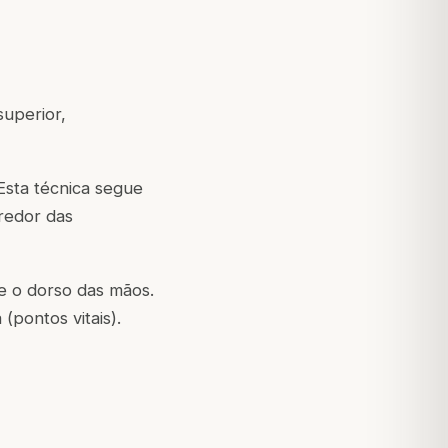
uperior,
 Esta técnica segue
 redor das
e o dorso das mãos.
pontos vitais).