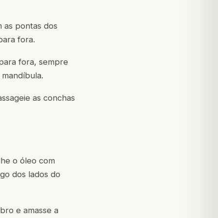
m as pontas dos
ara fora.
 para fora, sempre
 mandíbula.
assageie as conchas
lhe o óleo com
go dos lados do
mbro e amasse a