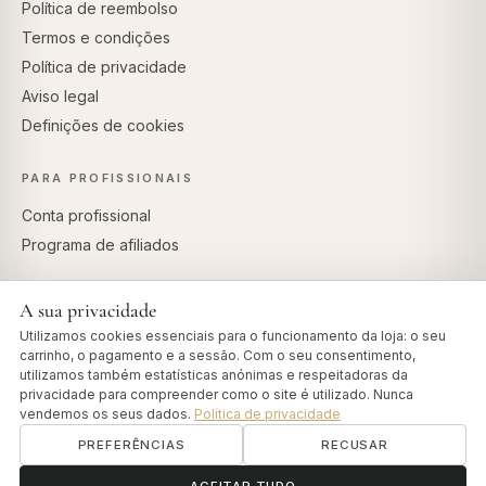
Política de reembolso
Termos e condições
Política de privacidade
Aviso legal
Definições de cookies
PARA PROFISSIONAIS
Conta profissional
Programa de afiliados
A sua privacidade
Utilizamos cookies essenciais para o funcionamento da loja: o seu
PAGAMENTOS SEGUROS
carrinho, o pagamento e a sessão. Com o seu consentimento,
utilizamos também estatísticas anónimas e respeitadoras da
privacidade para compreender como o site é utilizado. Nunca
vendemos os seus dados.
Política de privacidade
PREFERÊNCIAS
RECUSAR
© 2026 Art of Vedas · Authentic Ayurveda d.o.o.
info@artofvedas.com
ॐ
Precisa de ajuda?