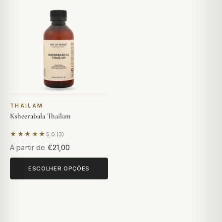
THAILAM
Ksheerabala Thailam
★★★★★
5.0 (3)
Com base em 3 avaliações
A partir de
€21,00
ESCOLHER OPÇÕES