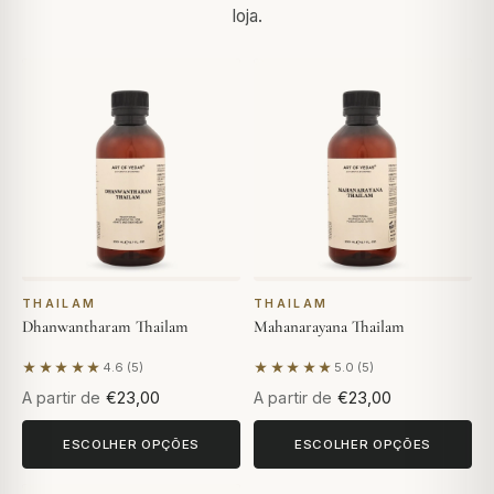
loja.
THAILAM
THAILAM
Dhanwantharam Thailam
Mahanarayana Thailam
★★★★★
★★★★★
4.6 (5)
5.0 (5)
Com base em 5 avaliações
Com base em 5 avaliações
A partir de
€23,00
A partir de
€23,00
ESCOLHER OPÇÕES
ESCOLHER OPÇÕES