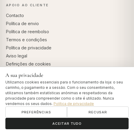
APOIO AO CLIENTE
Contacto
Política de envio
Política de reembolso
Termos e condições
Política de privacidade
Aviso legal
Definições de cookies
A sua privacidade
PARA PROFISSIONAIS
Utilizamos cookies essenciais para o funcionamento da loja: o seu
carrinho, o pagamento e a sessão. Com o seu consentimento,
Conta profissional
utilizamos também estatísticas anónimas e respeitadoras da
Programa de afiliados
privacidade para compreender como o site é utilizado. Nunca
vendemos os seus dados.
Política de privacidade
PREFERÊNCIAS
RECUSAR
ॐ
PAGAMENTOS SEGUROS
Precisa de ajuda?
ACEITAR TUDO